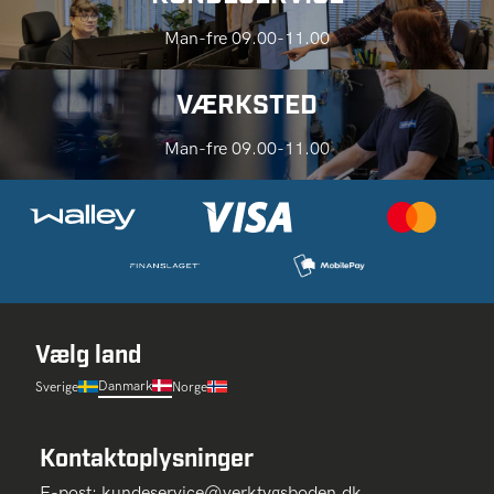
Man-fre 09.00-11.00
VÆRKSTED
Man-fre 09.00-11.00
Vælg land
Danmark
Sverige
Norge
Kontaktoplysninger
E-post:
kundeservice@verktygsboden.dk