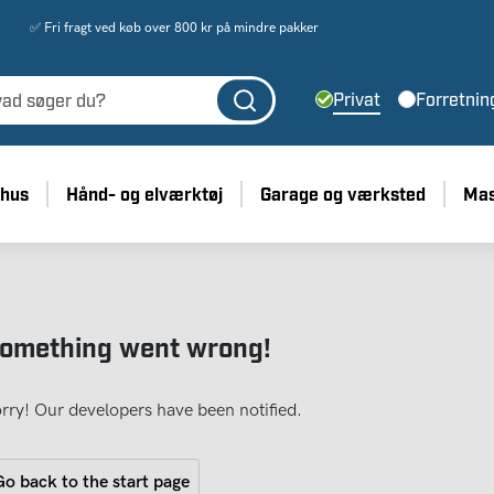
✅ Fri fragt ved køb over 800 kr på mindre pakker
Privat
Forretnin
 hus
Hånd- og elværktøj
Garage og værksted
Mas
omething went wrong!
rry! Our developers have been notified.
o back to the start page