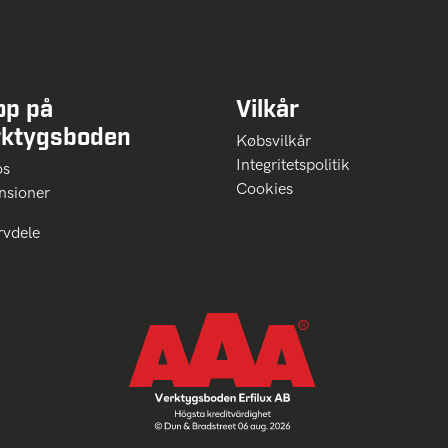
op på
Vilkår
rktygsboden
Købsvilkår
Integritetspolitik
 os
Cookies
nsioner
rvdele