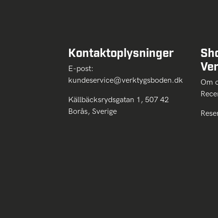
Kontaktoplysninger
Sh
Ve
E-post:
kundeservice@verktygsboden.dk
Om
Rece
Källbäcksrydsgatan 1, 507 42
Borås, Sverige
Rese