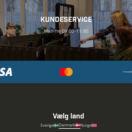
KUNDESERVICE
Man-fre 09.00-11.00
Vælg land
Danmark
Sverige
Norge