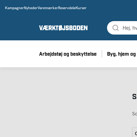
Kampagner
Nyheder
Varemærker
Reservdele
Kurser
Arbejdstøj og beskyttelse
Byg, hjem og
S
So
G