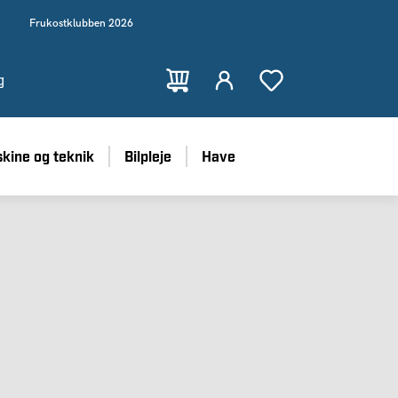
Frukostklubben 2026
g
kine og teknik
Bilpleje
Have