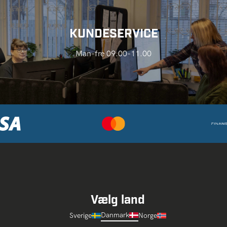
KUNDESERVICE
Man-fre 09.00-11.00
Vælg land
Danmark
Sverige
Norge