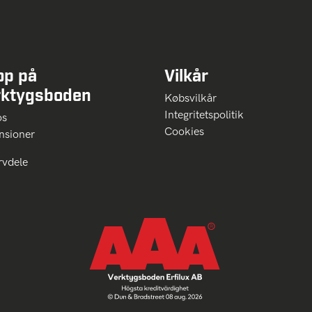
op på
Vilkår
rktygsboden
Købsvilkår
Integritetspolitik
 os
Cookies
nsioner
rvdele