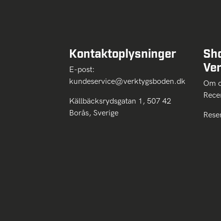
Kontaktoplysninger
Sh
Ve
E-post:
kundeservice@verktygsboden.dk
Om
Rece
Källbäcksrydsgatan 1, 507 42
Borås, Sverige
Rese