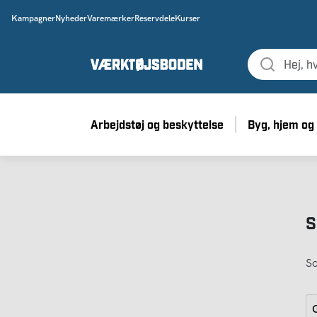
Kampagner
Nyheder
Varemærker
Reservdele
Kurser
Arbejdstøj og beskyttelse
Byg, hjem og
S
So
G