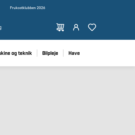
Frukostklubben 2026
g
kine og teknik
Bilpleje
Have