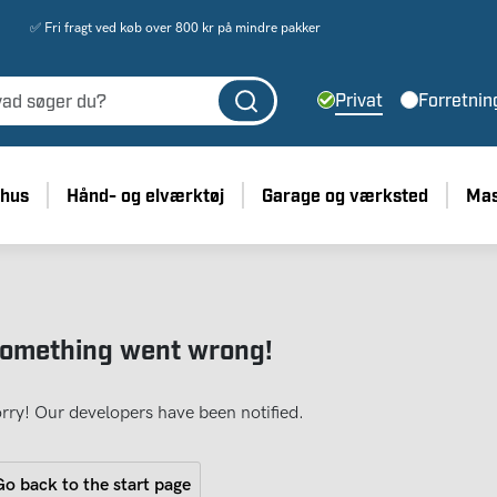
✅ Fri fragt ved køb over 800 kr på mindre pakker
Privat
Forretnin
 hus
Hånd- og elværktøj
Garage og værksted
Mas
omething went wrong!
rry! Our developers have been notified.
o back to the start page