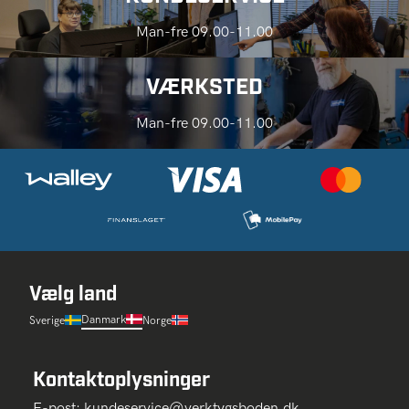
Man-fre 09.00-11.00
VÆRKSTED
Man-fre 09.00-11.00
Vælg land
Danmark
Sverige
Norge
Kontaktoplysninger
E-post:
kundeservice@verktygsboden.dk