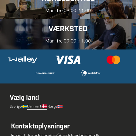
Man-fre 09.00-11.00
VÆRKSTED
Man-fre 09.00-11.00
Vælg land
Danmark
Sverige
Norge
Kontaktoplysninger
E-post:
kundeservice@verktygsboden.dk