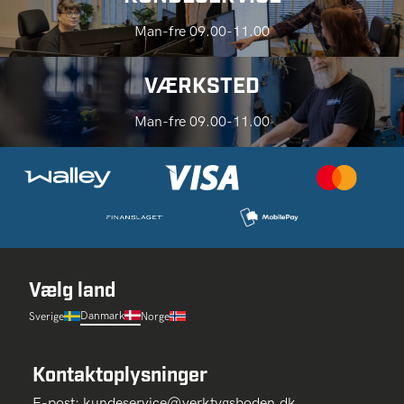
Man-fre 09.00-11.00
VÆRKSTED
Man-fre 09.00-11.00
Vælg land
Danmark
Sverige
Norge
Kontaktoplysninger
E-post:
kundeservice@verktygsboden.dk