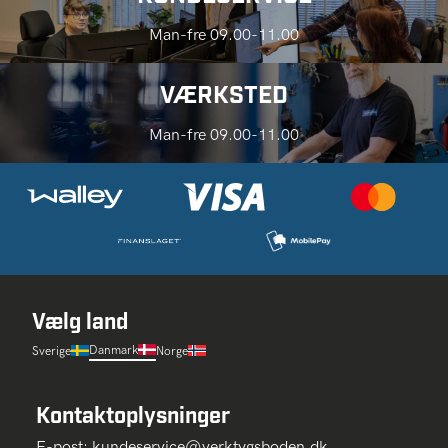
Man-fre 09.00-11.00
VÆRKSTED
Man-fre 09.00-11.00
Vælg land
Danmark
Sverige
Norge
Kontaktoplysninger
E-post:
kundeservice@verktygsboden.dk