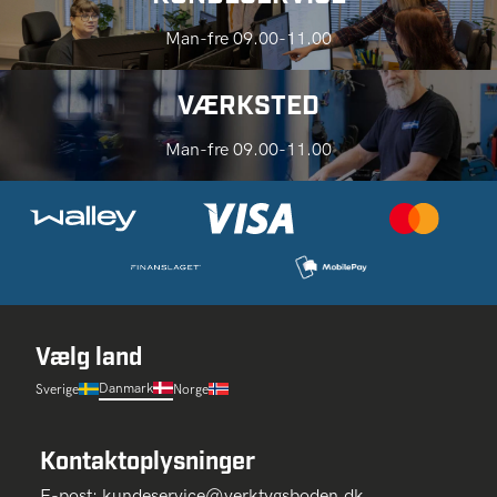
Man-fre 09.00-11.00
VÆRKSTED
Man-fre 09.00-11.00
Vælg land
Danmark
Sverige
Norge
Kontaktoplysninger
E-post:
kundeservice@verktygsboden.dk