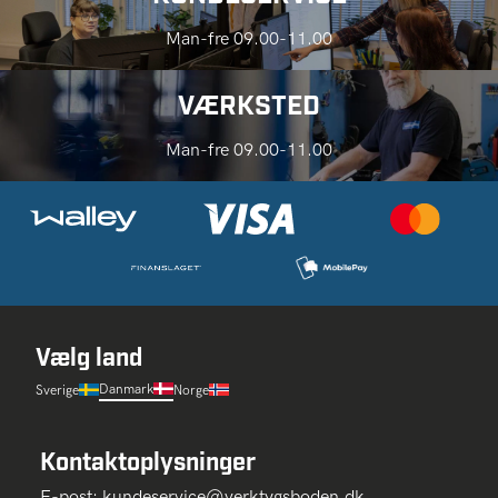
Man-fre 09.00-11.00
VÆRKSTED
Man-fre 09.00-11.00
Vælg land
Danmark
Sverige
Norge
Kontaktoplysninger
E-post:
kundeservice@verktygsboden.dk