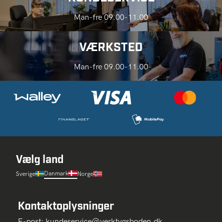
Man-fre 09.00-11.00
VÆRKSTED
Man-fre 09.00-11.00
Vælg land
Danmark
Sverige
Norge
Kontaktoplysninger
E-post:
kundeservice@verktygsboden.dk