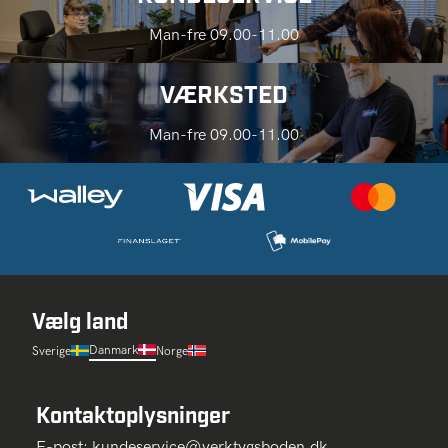
Man-fre 09.00-11.00
VÆRKSTED
Man-fre 09.00-11.00
Vælg land
Danmark
Sverige
Norge
Kontaktoplysninger
E-post:
kundeservice@verktygsboden.dk