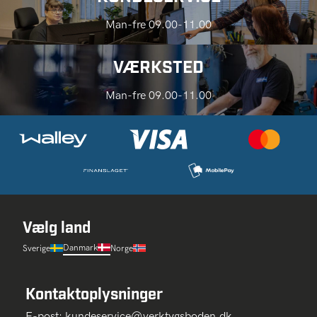
Man-fre 09.00-11.00
VÆRKSTED
Man-fre 09.00-11.00
Vælg land
Danmark
Sverige
Norge
Kontaktoplysninger
E-post:
kundeservice@verktygsboden.dk