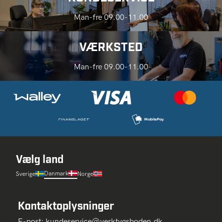
Man-fre 09.00-11.00
VÆRKSTED
Man-fre 09.00-11.00
Vælg land
Danmark
Sverige
Norge
Kontaktoplysninger
E-post:
kundeservice@verktygsboden.dk