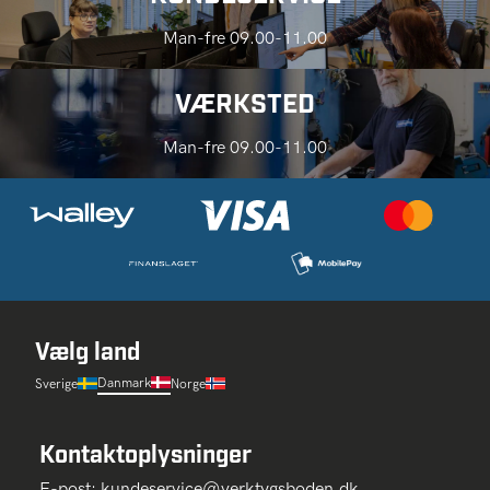
Man-fre 09.00-11.00
VÆRKSTED
Man-fre 09.00-11.00
Vælg land
Danmark
Sverige
Norge
Kontaktoplysninger
E-post:
kundeservice@verktygsboden.dk