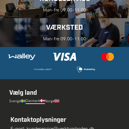
Man-fre 09.00-11.00
VÆRKSTED
Man-fre 09.00-11.00
Vælg land
Danmark
Sverige
Norge
Kontaktoplysninger
E-post:
kundeservice@verktygsboden.dk