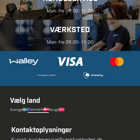
Man-fre 09.00-11.00
VÆRKSTED
Man-fre 09.00-11.00
Vælg land
Danmark
Sverige
Norge
Kontaktoplysninger
E-post:
kundeservice@verktygsboden.dk