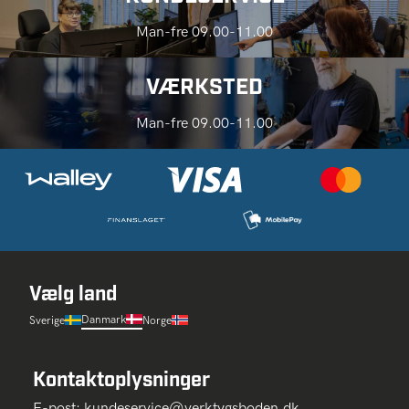
Man-fre 09.00-11.00
VÆRKSTED
Man-fre 09.00-11.00
Vælg land
Danmark
Sverige
Norge
Kontaktoplysninger
E-post:
kundeservice@verktygsboden.dk