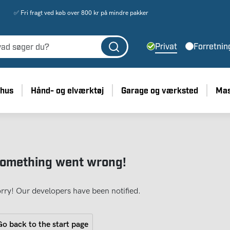
✅ Fri fragt ved køb over 800 kr på mindre pakker
Privat
Forretnin
 hus
Hånd- og elværktøj
Garage og værksted
Mas
omething went wrong!
rry! Our developers have been notified.
o back to the start page