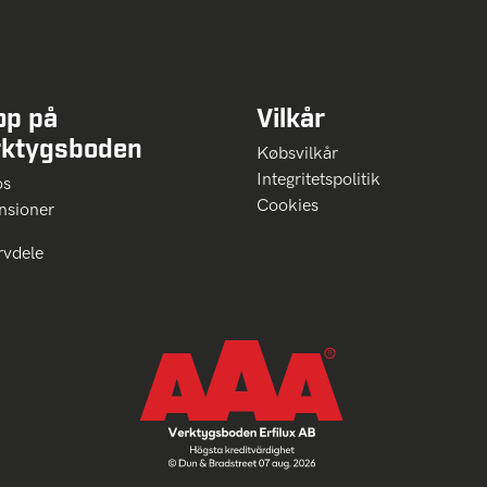
op på
Vilkår
rktygsboden
Købsvilkår
Integritetspolitik
 os
Cookies
nsioner
rvdele