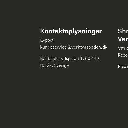
Kontaktoplysninger
Sh
Ve
E-post:
kundeservice@verktygsboden.dk
Om
Rece
Källbäcksrydsgatan 1, 507 42
Borås, Sverige
Rese