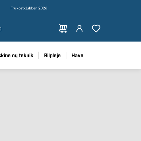
Frukostklubben 2026
g
kine og teknik
Bilpleje
Have