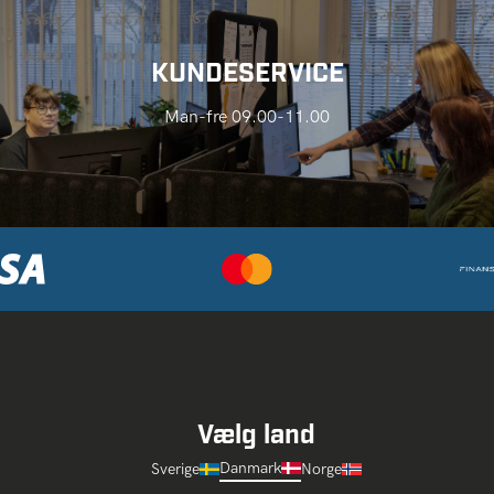
KUNDESERVICE
Man-fre 09.00-11.00
Vælg land
Danmark
Sverige
Norge