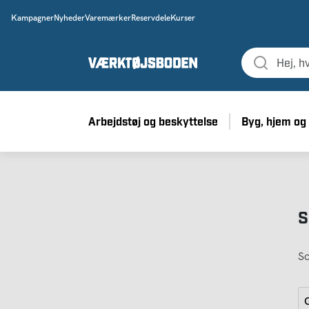
Kampagner
Nyheder
Varemærker
Reservdele
Kurser
Arbejdstøj og beskyttelse
Byg, hjem og
S
So
G