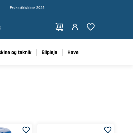
Frukostklubben 2026
g
kine og teknik
Bilpleje
Have