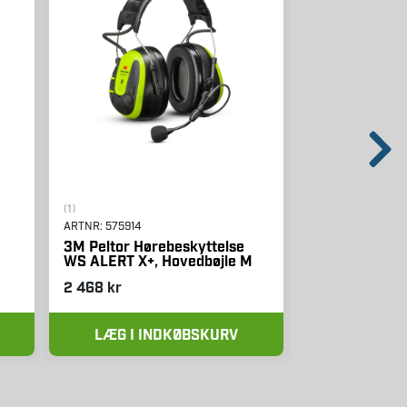
(1)
ARTNR:
548512
ARTNR:
575914
Dewalt Støvsu
DCV501LN-XJ,
3M Peltor Hørebeskyttelse
oplader
WS ALERT X+, Hovedbøjle M
2 468 kr
1 112 kr
LÆG I INDKØBSKURV
LÆG I I