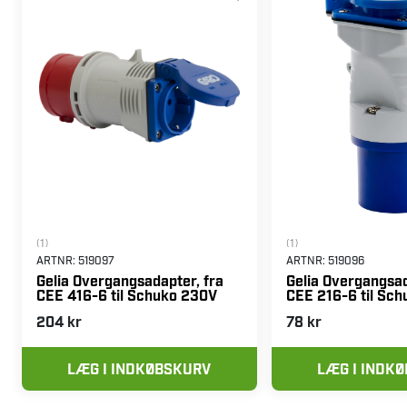
(1)
(1)
ARTNR:
519097
ARTNR:
519096
Gelia Overgangsadapter, fra
Gelia Overgangsad
CEE 416-6 til Schuko 230V
CEE 216-6 til Sc
204 kr
78 kr
LÆG I INDKØBSKURV
LÆG I INDK