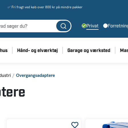
✅ Fri fragt ved køb over 800 kr på mindre pakker
Privat
Forretnin
 hus
Hånd- og elværktøj
Garage og værksted
Mas
dustri
Overgangsadaptere
tere