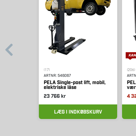
(17)
(206)
ARTNR:
546067
ART
PELA Single-post lift, mobil,
PEL
elektriske låse
vær
23 766 kr
4 3
LÆG I INDKØBSKURV