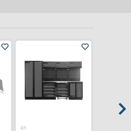
(27)
ARTNR:
554428