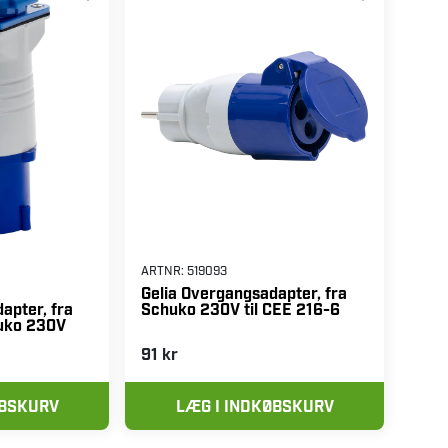
ARTNR:
519093
Gelia Overgangsadapter, fra
Schuko 230V til CEE 216-6
apter, fra
huko 230V
91 kr
ØBSKURV
LÆG I INDKØBSKURV