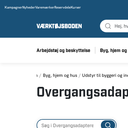
Kampagner
Nyheder
Varemærker
Reservdele
Kurser
Arbejdstøj og beskyttelse
Byg, hjem og
Hjem
Byg, hjem og hus
Udstyr til byggeri og in
Overgangsadap