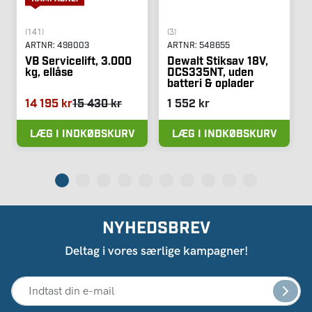
(141)
(3)
ARTNR:
498003
ARTNR:
548655
VB Servicelift, 3.000
Dewalt Stiksav 18V,
kg, ellåse
DCS335NT, uden
batteri & oplader
14 195 kr
15 430 kr
1 552 kr
LÆG I INDKØBSKURV
LÆG I INDKØBSKURV
NYHEDSBREV
Deltag i vores særlige kampagner!