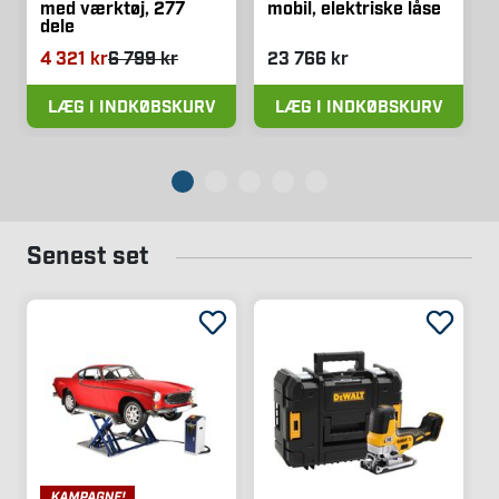
med værktøj, 277
mobil, elektriske låse
dele
4 321 kr
6 799 kr
23 766 kr
LÆG I INDKØBSKURV
LÆG I INDKØBSKURV
Senest set