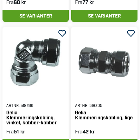
Fra
60 kr
Fra
77 kr
SE VARIANTER
SE VARIANTER
ARTNR:
518236
ARTNR:
518205
Gelia
Gelia
Klemmeringskobling,
Klemmeringskobling, lige
vinkel, kobber-kobber
Fra
51 kr
Fra
42 kr