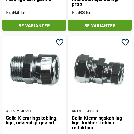
prop
Fra
64 kr
Fra
63 kr
SE VARIANTER
SE VARIANTER
ARTNR:
518219
ARTNR:
518204
Gelia Klemringskobling,
Gelia Klemringskobling
lige, udvendigt gevind
lige, kobber-kobber,
reduktion