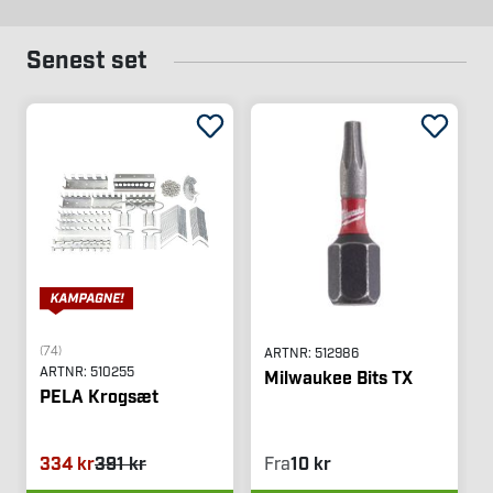
Senest set
(74)
ARTNR:
512986
ARTNR:
510255
Milwaukee Bits TX
PELA Krogsæt
334 kr
391 kr
Fra
10 kr