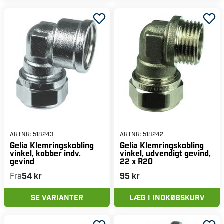
ARTNR:
518243
ARTNR:
518242
Gelia Klemringskobling
Gelia Klemringskobling
vinkel, kobber indv.
vinkel, udvendigt gevind,
gevind
22 x R20
Fra
54 kr
95 kr
SE VARIANTER
LÆG I INDKØBSKURV