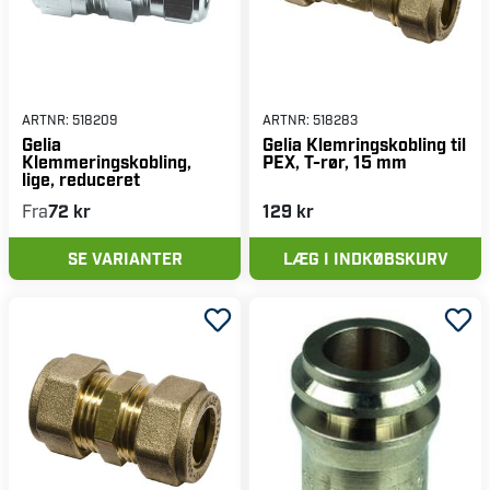
ARTNR:
518209
ARTNR:
518283
Gelia
Gelia Klemringskobling til
Klemmeringskobling,
PEX, T-rør, 15 mm
lige, reduceret
Fra
72 kr
129 kr
SE VARIANTER
LÆG I INDKØBSKURV