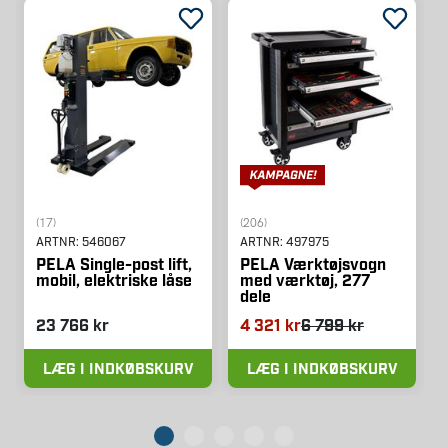
(17)
(206)
ARTNR:
546067
ARTNR:
497975
PELA Single-post lift,
PELA Værktøjsvogn
mobil, elektriske låse
med værktøj, 277
dele
23 766 kr
4 321 kr
6 799 kr
LÆG I INDKØBSKURV
LÆG I INDKØBSKURV