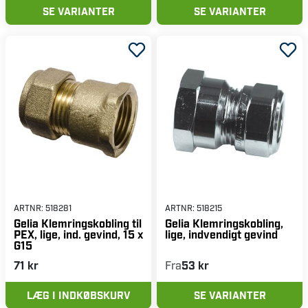
SE VARIANTER
SE VARIANTER
ARTNR:
518281
ARTNR:
518215
Gelia Klemringskobling til
Gelia Klemringskobling,
PEX, lige, ind. gevind, 15 x
lige, indvendigt gevind
G15
71 kr
Fra
53 kr
LÆG I INDKØBSKURV
SE VARIANTER