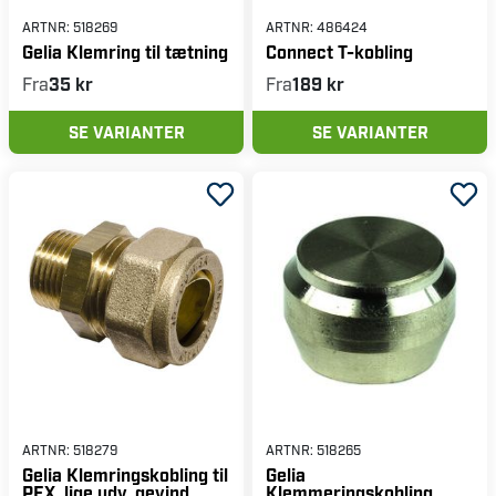
ARTNR:
518269
ARTNR:
486424
Gelia Klemring til tætning
Connect T-kobling
Fra
35 kr
Fra
189 kr
SE VARIANTER
SE VARIANTER
ARTNR:
518279
ARTNR:
518265
Gelia Klemringskobling til
Gelia
PEX, lige udv. gevind
Klemmeringskobling,