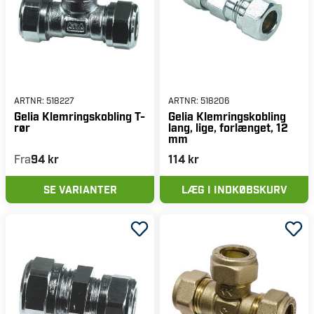
ARTNR:
518227
ARTNR:
518206
Gelia Klemringskobling T-
Gelia Klemringskobling
rør
lang, lige, forlænget, 12
mm
Fra
94 kr
114 kr
SE VARIANTER
LÆG I INDKØBSKURV