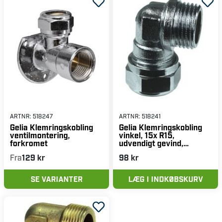
ARTNR:
518247
ARTNR:
518241
Gelia Klemringskobling
Gelia Klemringskobling
ventilmontering,
vinkel, 15x R15,
forkromet
udvendigt gevind,
forkromet
Fra
129 kr
98 kr
SE VARIANTER
LÆG I INDKØBSKURV