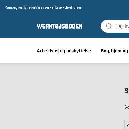
Kampagner
Nyheder
Varemærker
Reservdele
Kurser
Arbejdstøj og beskyttelse
Byg, hjem og
S
So
G