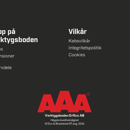
op på
Vilkår
rktygsboden
Købsvilkår
Integritetspolitik
 os
Cookies
nsioner
rvdele