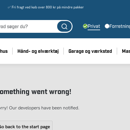
✅ Fri fragt ved køb over 800 kr på mindre pakker
Privat
Forretnin
 hus
Hånd- og elværktøj
Garage og værksted
Mas
omething went wrong!
rry! Our developers have been notified.
o back to the start page