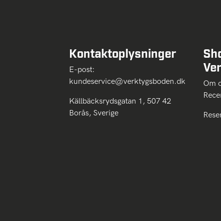
Kontaktoplysninger
Sh
Ve
E-post:
kundeservice@verktygsboden.dk
Om
Rece
Källbäcksrydsgatan 1, 507 42
Borås, Sverige
Rese