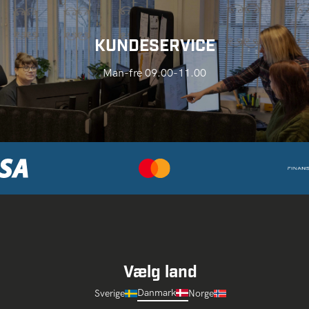
KUNDESERVICE
Man-fre 09.00-11.00
Vælg land
Danmark
Sverige
Norge