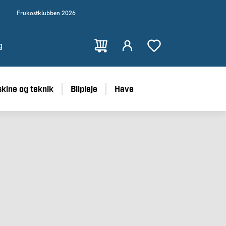
Frukostklubben 2026
g
kine og teknik
Bilpleje
Have