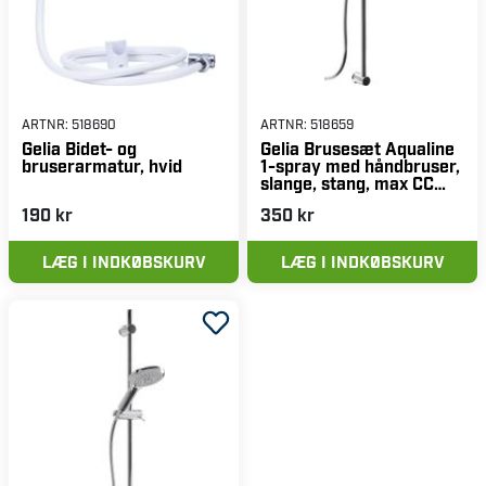
ARTNR:
518690
ARTNR:
518659
Gelia Bidet- og
Gelia Brusesæt Aqualine
bruserarmatur, hvid
1-spray med håndbruser,
slange, stang, max CC
760 mm, 1,75 m, krom
190 kr
350 kr
LÆG I INDKØBSKURV
LÆG I INDKØBSKURV