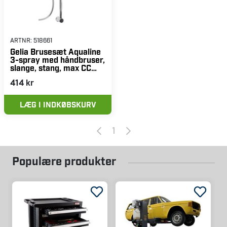
ARTNR:
518661
Gelia Brusesæt Aqualine
3-spray med håndbruser,
slange, stang, max CC
760 mm, 1,75 m, krom
414 kr
LÆG I INDKØBSKURV
1
Populære produkter