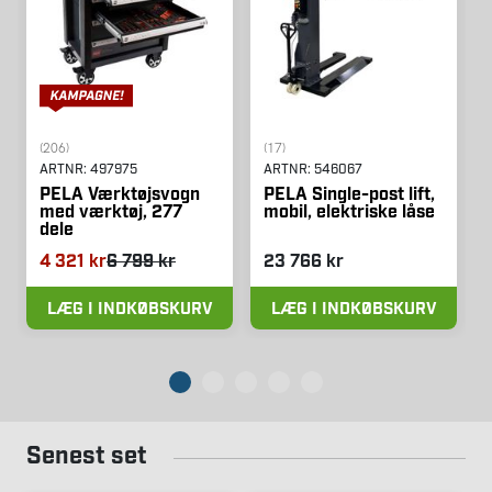
(206)
(17)
ARTNR:
497975
ARTNR:
546067
PELA Værktøjsvogn
PELA Single-post lift,
med værktøj, 277
mobil, elektriske låse
dele
4 321 kr
6 799 kr
23 766 kr
LÆG I INDKØBSKURV
LÆG I INDKØBSKURV
Senest set