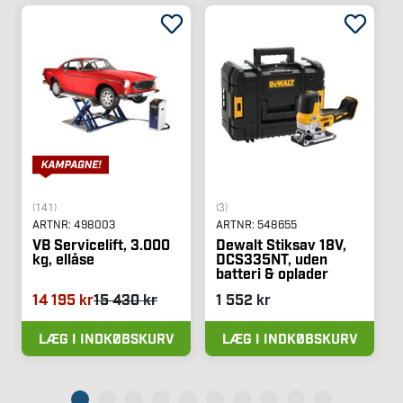
(141)
(3)
ARTNR:
498003
ARTNR:
548655
VB Servicelift, 3.000
Dewalt Stiksav 18V,
kg, ellåse
DCS335NT, uden
batteri & oplader
14 195 kr
15 430 kr
1 552 kr
LÆG I INDKØBSKURV
LÆG I INDKØBSKURV