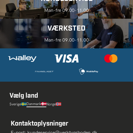
Man-fre 09.00-11.00
VÆRKSTED
Man-fre 09.00-11.00
Vælg land
Danmark
Sverige
Norge
Kontaktoplysninger
E-post:
kundeservice@verktygsboden.dk