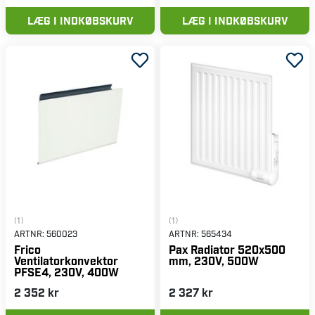
LÆG I INDKØBSKURV
LÆG I INDKØBSKURV
(1)
(1)
ARTNR:
560023
ARTNR:
565434
Frico
Pax Radiator 520x500
Ventilatorkonvektor
mm, 230V, 500W
PFSE4, 230V, 400W
2 352 kr
2 327 kr