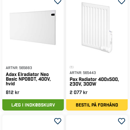
(1)
ARTNR:
565883
ARTNR:
565443
Adax Elradiator Neo
Basic NP08DT, 400V,
Pax Radiator 400x500,
hvid
230V, 300W
812 kr
2 077 kr
LÆG I INDKØBSKURV
BESTIL PÅ FORHÅND