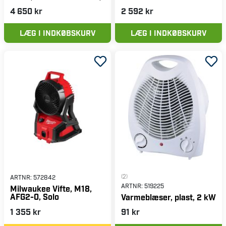
4 650 kr
2 592 kr
LÆG I INDKØBSKURV
LÆG I INDKØBSKURV
(2)
ARTNR:
572842
ARTNR:
519225
Milwaukee Vifte, M18,
AFG2-0, Solo
Varmeblæser, plast, 2 kW
1 355 kr
91 kr