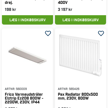
drej.
400V
198 kr
3 197 kr
LÆG I INDKØBSKURV
LÆG I INDKØBSKURV
ARTNR:
560009
ARTNR:
565426
Frico Varmeudstråler
Pax Radiator 800x500
Elztrip Ez208 800W -
mm, 230V, 800W
2200W, 230V, IP44