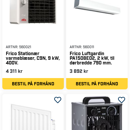
ARTNR:
560021
ARTNR:
560011
Frico Stationær
Frico Luftgardin
varmeblæser, C9N, 9 kW,
PA1508E02, 2 kW, til
400V.
dørbredde 790 mm.
4 311 kr
3 892 kr
BESTIL PÅ FORHÅND
BESTIL PÅ FORHÅND