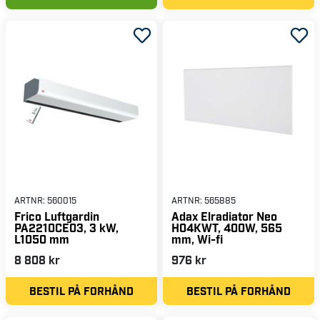
ARTNR:
560015
ARTNR:
565885
Frico Luftgardin
Adax Elradiator Neo
PA2210CE03, 3 kW,
H04KWT, 400W, 565
L1050 mm
mm, Wi-fi
8 808 kr
976 kr
BESTIL PÅ FORHÅND
BESTIL PÅ FORHÅND