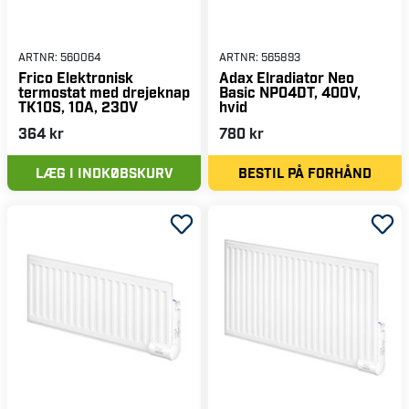
ARTNR:
560064
ARTNR:
565893
Frico Elektronisk
Adax Elradiator Neo
termostat med drejeknap
Basic NP04DT, 400V,
TK10S, 10A, 230V
hvid
364 kr
780 kr
LÆG I INDKØBSKURV
BESTIL PÅ FORHÅND