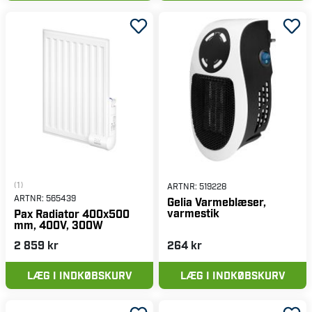
(1)
ARTNR:
519228
ARTNR:
565439
Gelia Varmeblæser,
varmestik
Pax Radiator 400x500
mm, 400V, 300W
2 859 kr
264 kr
LÆG I INDKØBSKURV
LÆG I INDKØBSKURV