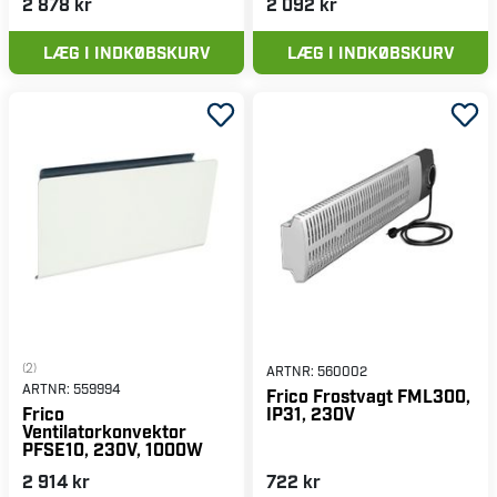
2 878 kr
2 092 kr
LÆG I INDKØBSKURV
LÆG I INDKØBSKURV
(2)
ARTNR:
560002
ARTNR:
559994
Frico Frostvagt FML300,
IP31, 230V
Frico
Ventilatorkonvektor
PFSE10, 230V, 1000W
2 914 kr
722 kr