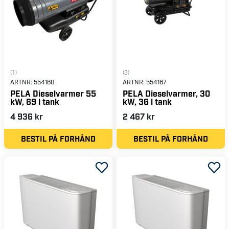
(1)
(3)
ARTNR:
554168
ARTNR:
554167
PELA Dieselvarmer 55
PELA Dieselvarmer, 30
kW, 69 l tank
kW, 36 l tank
4 936 kr
2 467 kr
BESTIL PÅ FORHÅND
BESTIL PÅ FORHÅND