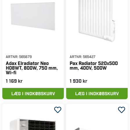
ARTNR:
565879
ARTNR:
565427
Adax Elradiator Neo
Pax Radiator 520x500
H08WT, 800W, 750 mm,
mm, 400V, 500W
Wi-fi
1 169 kr
1 930 kr
LÆG I INDKØBSKURV
LÆG I INDKØBSKURV