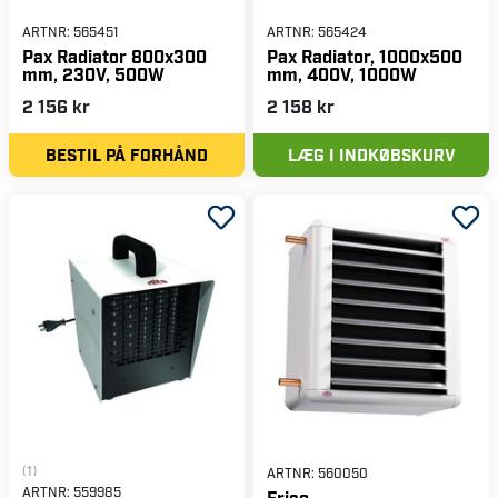
ARTNR:
565451
ARTNR:
565424
Pax Radiator 800x300
Pax Radiator, 1000x500
mm, 230V, 500W
mm, 400V, 1000W
2 156 kr
2 158 kr
BESTIL PÅ FORHÅND
LÆG I INDKØBSKURV
(1)
ARTNR:
560050
ARTNR:
559985
Frico