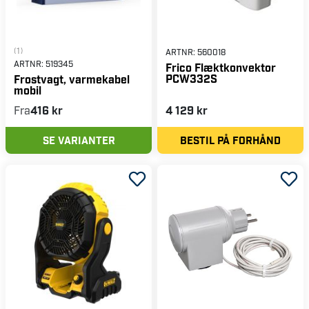
(1)
ARTNR:
560018
ARTNR:
519345
Frico Flæktkonvektor
PCW332S
Frostvagt, varmekabel
mobil
Fra
416 kr
4 129 kr
SE VARIANTER
BESTIL PÅ FORHÅND