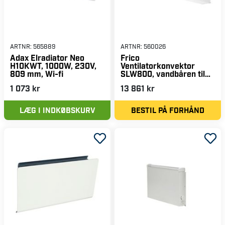
ARTNR:
565889
ARTNR:
560026
Adax Elradiator Neo
Frico
H10KWT, 1000W, 230V,
Ventilatorkonvektor
809 mm, Wi-fi
SLW800, vandbåren til
varme & køl.
1 073 kr
13 861 kr
LÆG I INDKØBSKURV
BESTIL PÅ FORHÅND