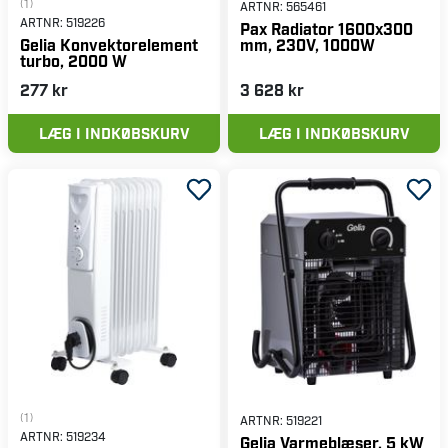
(1)
ARTNR:
565461
ARTNR:
519226
Pax Radiator 1600x300
mm, 230V, 1000W
Gelia Konvektorelement
turbo, 2000 W
277 kr
3 628 kr
LÆG I INDKØBSKURV
LÆG I INDKØBSKURV
(1)
ARTNR:
519221
ARTNR:
519234
Gelia Varmeblæser, 5 kW