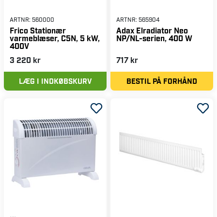
ARTNR:
560000
ARTNR:
565904
Frico Stationær
Adax Elradiator Neo
varmeblæser, C5N, 5 kW,
NP/NL-serien, 400 W
400V
3 220 kr
717 kr
LÆG I INDKØBSKURV
BESTIL PÅ FORHÅND