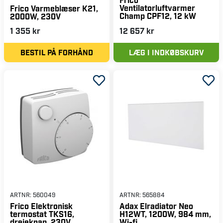
Ventilatorluftvarmer
Frico Varmeblæser K21,
Champ CPF12, 12 kW
2000W, 230V
1 355 kr
12 657 kr
BESTIL PÅ FORHÅND
LÆG I INDKØBSKURV
ARTNR:
560049
ARTNR:
565884
Frico Elektronisk
Adax Elradiator Neo
termostat TKS16,
H12WT, 1200W, 984 mm,
drejeknap, 230V
Wi-fi