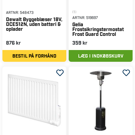
(1)
ARTNR:
548473
ARTNR:
519697
Dewalt Byggeblæser 18V,
DCE512N, uden batteri &
Gelia
oplader
Frostsikringstermostat
Frost Guard Control
876 kr
359 kr
BESTIL PÅ FORHÅND
LÆG I INDKØBSKURV