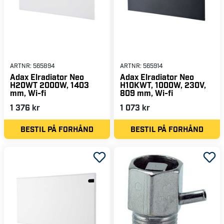
ARTNR:
565894
ARTNR:
565914
Adax Elradiator Neo
Adax Elradiator Neo
H20WT 2000W, 1403
H10KWT, 1000W, 230V,
mm, Wi-fi
809 mm, Wi-fi
1 376 kr
1 073 kr
BESTIL PÅ FORHÅND
BESTIL PÅ FORHÅND