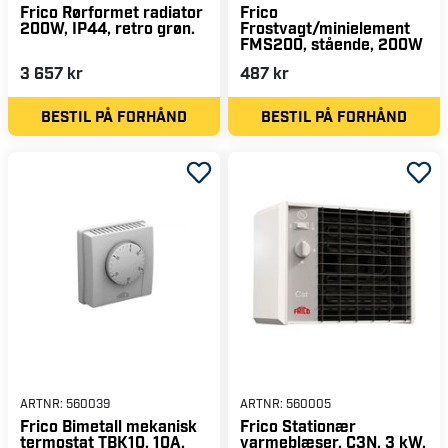
Frico Rørformet radiator
Frico
200W, IP44, retro grøn.
Frostvagt/minielement
FMS200, stående, 200W
3 657 kr
487 kr
BESTIL PÅ FORHÅND
BESTIL PÅ FORHÅND
ARTNR:
560039
ARTNR:
560005
Frico Bimetall mekanisk
Frico Stationær
termostat TBK10, 10A,
varmeblæser, C3N, 3 kW,