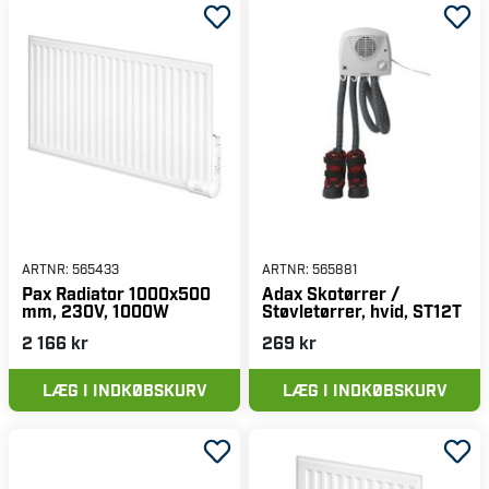
ARTNR:
565433
ARTNR:
565881
Pax Radiator 1000x500
Adax Skotørrer /
mm, 230V, 1000W
Støvletørrer, hvid, ST12T
2 166 kr
269 kr
LÆG I INDKØBSKURV
LÆG I INDKØBSKURV