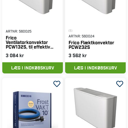
(1)
ARTNR:
560025
ARTNR:
560024
Frico
Ventilatorkonvektor
Frico Flæktkonvektor
PCW132S, til effektiv
PCW232S
opvarmning/køling
3 084 kr
3 562 kr
LÆG I INDKØBSKURV
LÆG I INDKØBSKURV