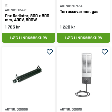
(1)
ARTNR:
507454
ARTNR:
565423
Terrassevarmer, gas
Pax Radiator, 800 x 500
mm, 400V, 800W
1 785 kr
1 220 kr
LÆG I INDKØBSKURV
LÆG I INDKØBSKURV
ARTNR:
560006
ARTNR:
560010