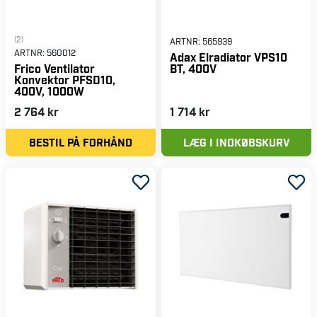
(2)
ARTNR:
565939
ARTNR:
560012
Adax Elradiator VPS10
BT, 400V
Frico Ventilator
Konvektor PFSD10,
400V, 1000W
2 764 kr
1 714 kr
BESTIL PÅ FORHÅND
LÆG I INDKØBSKURV