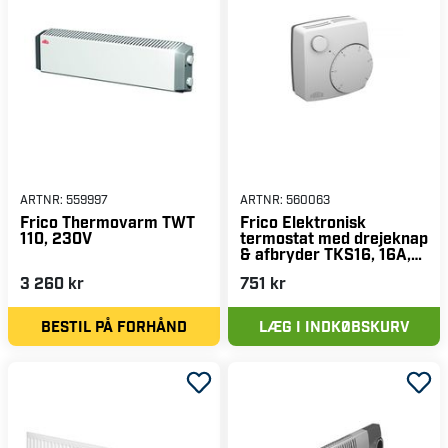
ARTNR:
559997
ARTNR:
560063
Frico Thermovarm TWT
Frico Elektronisk
110, 230V
termostat med drejeknap
& afbryder TKS16, 16A,
230V
3 260 kr
751 kr
BESTIL PÅ FORHÅND
LÆG I INDKØBSKURV