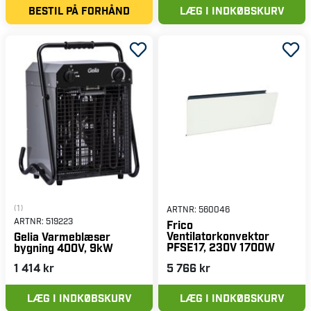
BESTIL PÅ FORHÅND
LÆG I INDKØBSKURV
(1)
ARTNR:
560046
ARTNR:
519223
Frico
Ventilatorkonvektor
Gelia Varmeblæser
PFSE17, 230V 1700W
bygning 400V, 9kW
1 414 kr
5 766 kr
LÆG I INDKØBSKURV
LÆG I INDKØBSKURV