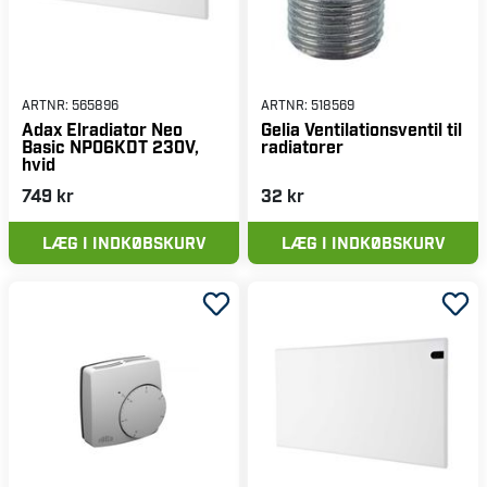
ARTNR:
565896
ARTNR:
518569
Adax Elradiator Neo
Gelia Ventilationsventil til
Basic NP06KDT 230V,
radiatorer
hvid
749 kr
32 kr
LÆG I INDKØBSKURV
LÆG I INDKØBSKURV