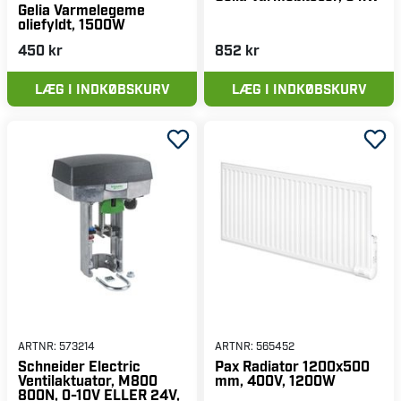
Gelia Varmelegeme
oliefyldt, 1500W
450 kr
852 kr
LÆG I INDKØBSKURV
LÆG I INDKØBSKURV
ARTNR:
573214
ARTNR:
565452
Schneider Electric
Pax Radiator 1200x500
Ventilaktuator, M800
mm, 400V, 1200W
800N, 0-10V ELLER 24V,