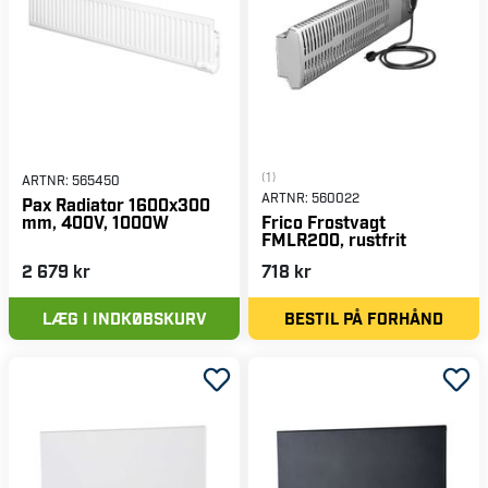
(1)
ARTNR:
565450
ARTNR:
560022
Pax Radiator 1600x300
mm, 400V, 1000W
Frico Frostvagt
FMLR200, rustfrit
2 679 kr
718 kr
LÆG I INDKØBSKURV
BESTIL PÅ FORHÅND