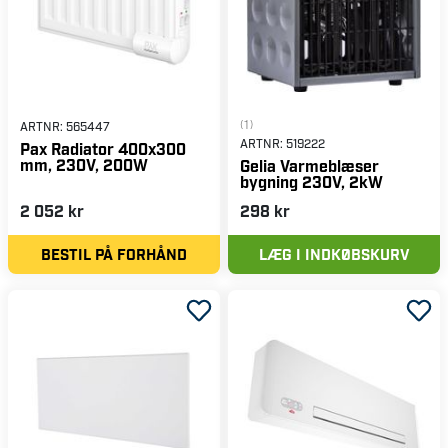
(1)
ARTNR:
565447
ARTNR:
519222
Pax Radiator 400x300
mm, 230V, 200W
Gelia Varmeblæser
bygning 230V, 2kW
2 052 kr
298 kr
BESTIL PÅ FORHÅND
LÆG I INDKØBSKURV