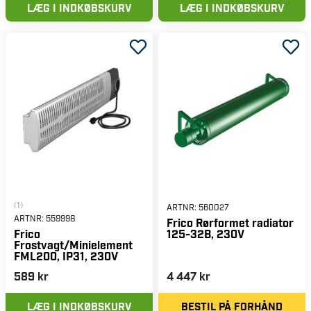
LÆG I INDKØBSKURV
LÆG I INDKØBSKURV
(1)
ARTNR:
560027
ARTNR:
559998
Frico Rørformet radiator
125-32B, 230V
Frico
Frostvagt/Minielement
FML200, IP31, 230V
589 kr
4 447 kr
LÆG I INDKØBSKURV
BESTIL PÅ FORHÅND