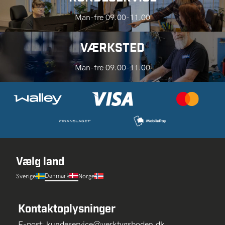
Man-fre 09.00-11.00
VÆRKSTED
Man-fre 09.00-11.00
Vælg land
Danmark
Sverige
Norge
Kontaktoplysninger
E-post:
kundeservice@verktygsboden.dk