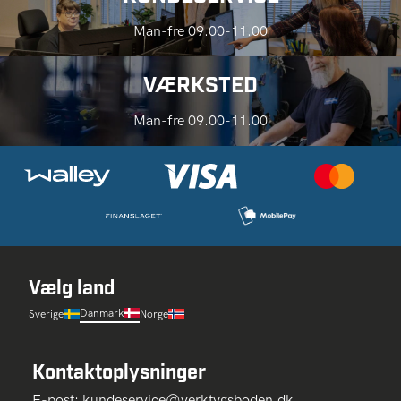
Man-fre 09.00-11.00
VÆRKSTED
Man-fre 09.00-11.00
Vælg land
Danmark
Sverige
Norge
Kontaktoplysninger
E-post:
kundeservice@verktygsboden.dk