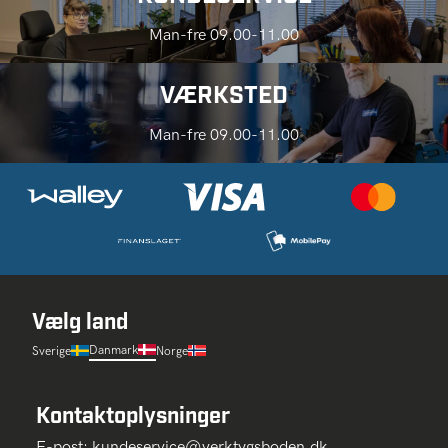
Man-fre 09.00-11.00
VÆRKSTED
Man-fre 09.00-11.00
Vælg land
Danmark
Sverige
Norge
Kontaktoplysninger
E-post:
kundeservice@verktygsboden.dk