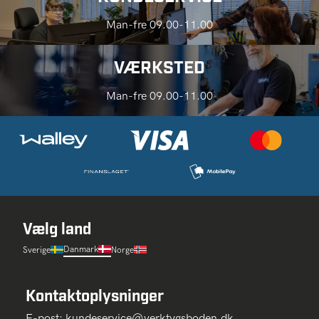
Man-fre 09.00-11.00
VÆRKSTED
Man-fre 09.00-11.00
Vælg land
Danmark
Sverige
Norge
Kontaktoplysninger
E-post:
kundeservice@verktygsboden.dk