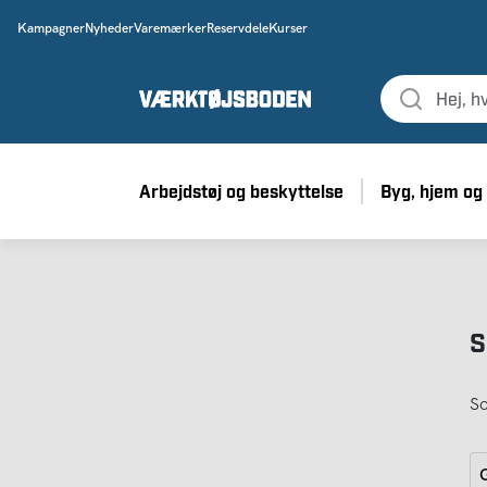
Kampagner
Nyheder
Varemærker
Reservdele
Kurser
Arbejdstøj og beskyttelse
Byg, hjem og
S
So
G