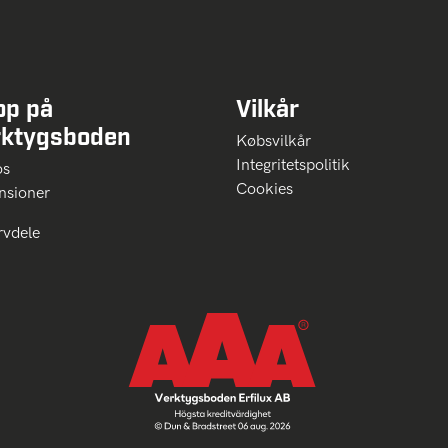
op på
Vilkår
rktygsboden
Købsvilkår
Integritetspolitik
 os
Cookies
nsioner
rvdele