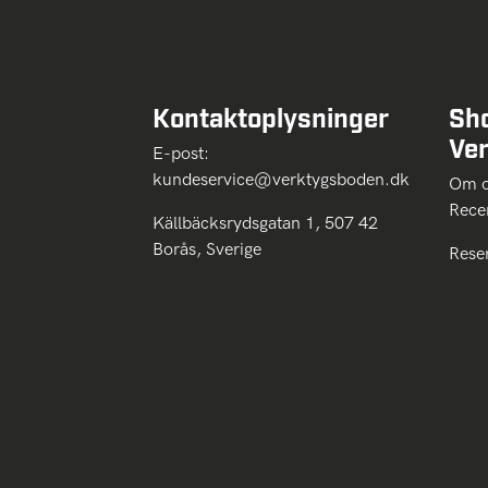
Kontaktoplysninger
Sh
Ve
E-post:
kundeservice@verktygsboden.dk
Om
Rece
Källbäcksrydsgatan 1, 507 42
Borås, Sverige
Rese