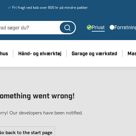
✅ Fri fragt ved køb over 800 kr på mindre pakker
Privat
Forretnin
 hus
Hånd- og elværktøj
Garage og værksted
Mas
omething went wrong!
rry! Our developers have been notified.
o back to the start page