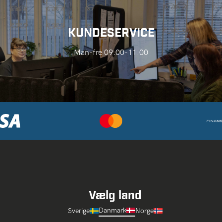
KUNDESERVICE
Man-fre 09.00-11.00
Vælg land
Danmark
Sverige
Norge