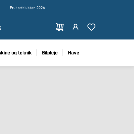
Frukostklubben 2026
g
kine og teknik
Bilpleje
Have