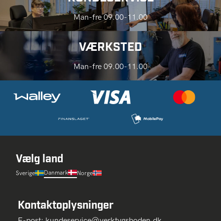
Man-fre 09.00-11.00
VÆRKSTED
Man-fre 09.00-11.00
Vælg land
Danmark
Sverige
Norge
Kontaktoplysninger
E-post:
kundeservice@verktygsboden.dk