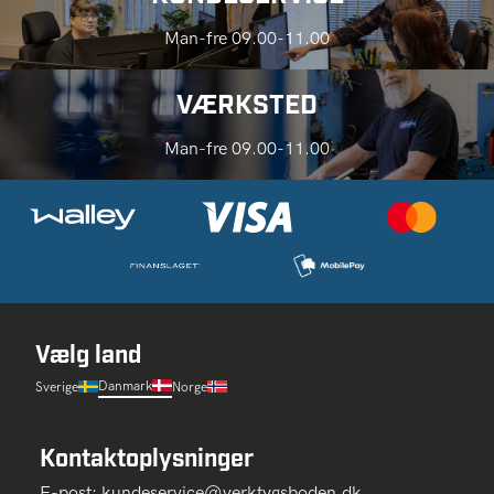
Man-fre 09.00-11.00
VÆRKSTED
Man-fre 09.00-11.00
Vælg land
Danmark
Sverige
Norge
Kontaktoplysninger
E-post:
kundeservice@verktygsboden.dk