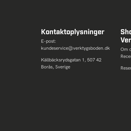
Kontaktoplysninger
Sh
Ve
E-post:
kundeservice@verktygsboden.dk
Om
Rece
Källbäcksrydsgatan 1, 507 42
Borås, Sverige
Rese