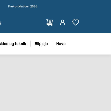
Frukostklubben 2026
g
kine og teknik
Bilpleje
Have