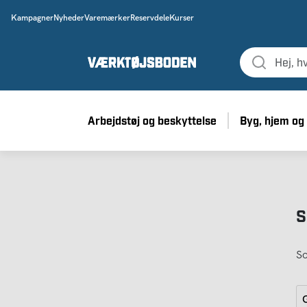
Kampagner
Nyheder
Varemærker
Reservdele
Kurser
Arbejdstøj og beskyttelse
Byg, hjem og
S
So
G