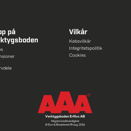
op på
Vilkår
rktygsboden
Købsvilkår
Integritetspolitik
 os
Cookies
nsioner
rvdele