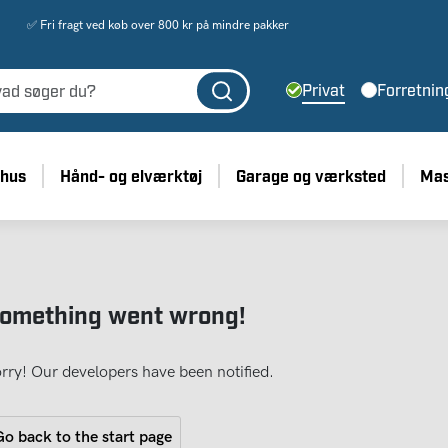
✅ Fri fragt ved køb over 800 kr på mindre pakker
Privat
Forretnin
 hus
Hånd- og elværktøj
Garage og værksted
Mas
omething went wrong!
rry! Our developers have been notified.
o back to the start page