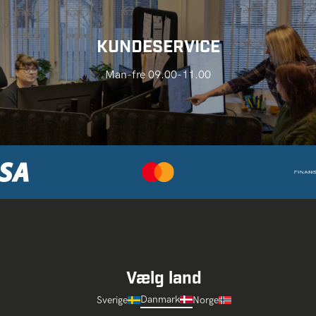
KUNDESERVICE
Man-fre 09.00-11.00
Vælg land
Danmark
Sverige
Norge