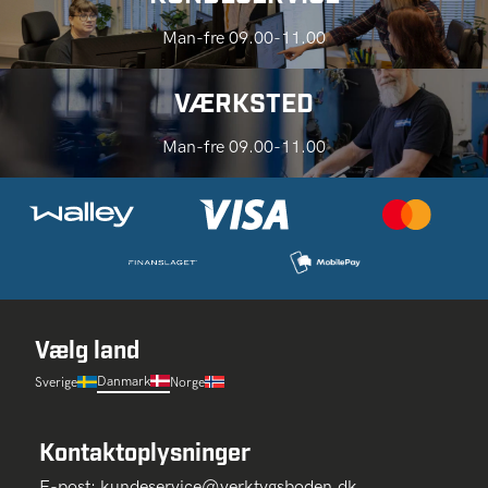
Man-fre 09.00-11.00
VÆRKSTED
Man-fre 09.00-11.00
Vælg land
Danmark
Sverige
Norge
Kontaktoplysninger
E-post:
kundeservice@verktygsboden.dk