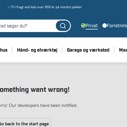
✅ Fri fragt ved køb over 800 kr på mindre pakker
Privat
Forretnin
 hus
Hånd- og elværktøj
Garage og værksted
Mas
omething went wrong!
rry! Our developers have been notified.
o back to the start page