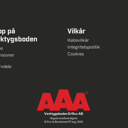
op på
Vilkår
rktygsboden
Købsvilkår
Integritetspolitik
 os
Cookies
nsioner
rvdele