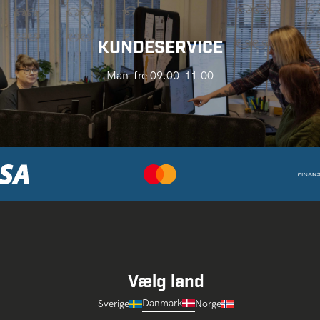
KUNDESERVICE
Man-fre 09.00-11.00
Vælg land
Danmark
Sverige
Norge