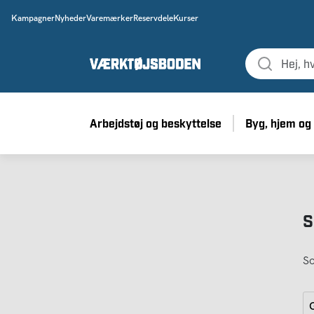
Kampagner
Nyheder
Varemærker
Reservdele
Kurser
Arbejdstøj og beskyttelse
Byg, hjem og
S
So
G