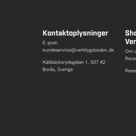
Kontaktoplysninger
Sh
Ve
E-post:
kundeservice@verktygsboden.dk
Om
Rece
Källbäcksrydsgatan 1, 507 42
Borås, Sverige
Rese