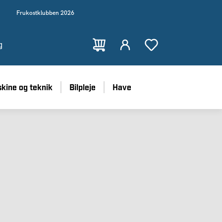
Frukostklubben 2026
g
kine og teknik
Bilpleje
Have