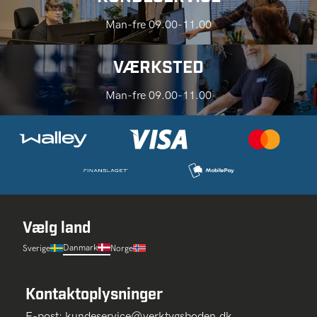
Man-fre 09.00-11.00
VÆRKSTED
Man-fre 09.00-11.00
Vælg land
Danmark
Sverige
Norge
Kontaktoplysninger
E-post:
kundeservice@verktygsboden.dk