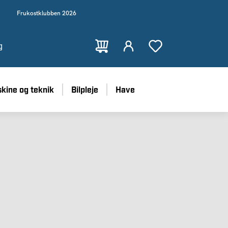
Frukostklubben 2026
g
kine og teknik
Bilpleje
Have