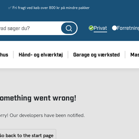
✅ Fri fragt ved køb over 800 kr på mindre pakker
Privat
Forretnin
 hus
Hånd- og elværktøj
Garage og værksted
Mas
omething went wrong!
rry! Our developers have been notified.
o back to the start page