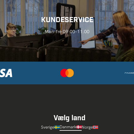
KUNDESERVICE
Man-fre 09.00-11.00
Vælg land
Danmark
Sverige
Norge