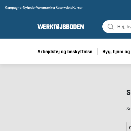
Kampagner
Nyheder
Varemærker
Reservdele
Kurser
Arbejdstøj og beskyttelse
Byg, hjem og
S
So
G