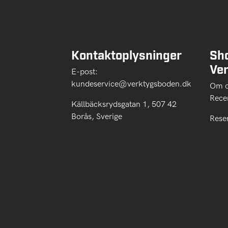
Kontaktoplysninger
Sh
Ve
E-post:
kundeservice@verktygsboden.dk
Om
Rece
Källbäcksrydsgatan 1, 507 42
Borås, Sverige
Rese