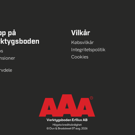
op på
Vilkår
rktygsboden
Købsvilkår
Integritetspolitik
 os
Cookies
nsioner
rvdele