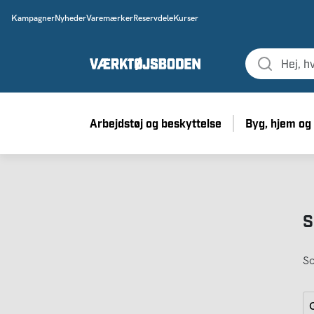
Kampagner
Nyheder
Varemærker
Reservdele
Kurser
Arbejdstøj og beskyttelse
Byg, hjem og
S
So
G