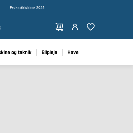
Frukostklubben 2026
g
kine og teknik
Bilpleje
Have