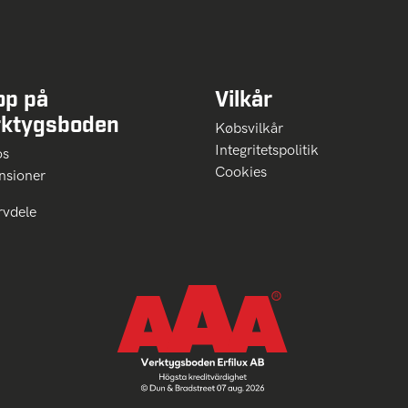
op på
Vilkår
rktygsboden
Købsvilkår
Integritetspolitik
 os
Cookies
nsioner
rvdele