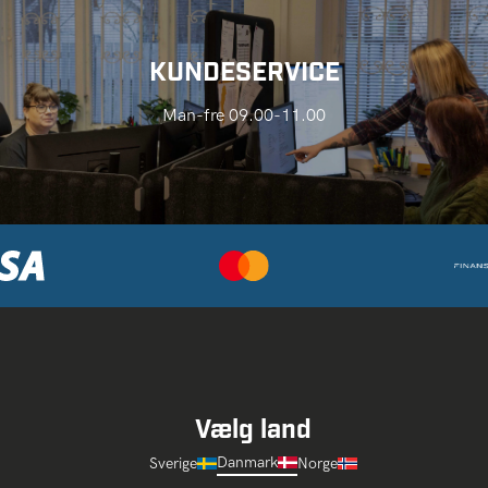
KUNDESERVICE
Man-fre 09.00-11.00
Vælg land
Danmark
Sverige
Norge