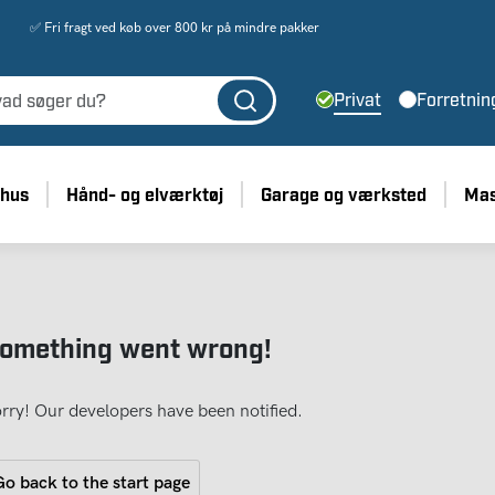
✅ Fri fragt ved køb over 800 kr på mindre pakker
Privat
Forretnin
 hus
Hånd- og elværktøj
Garage og værksted
Mas
omething went wrong!
rry! Our developers have been notified.
o back to the start page