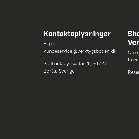
Kontaktoplysninger
Sh
Ve
E-post:
kundeservice@verktygsboden.dk
Om
Rece
Källbäcksrydsgatan 1, 507 42
Borås, Sverige
Rese