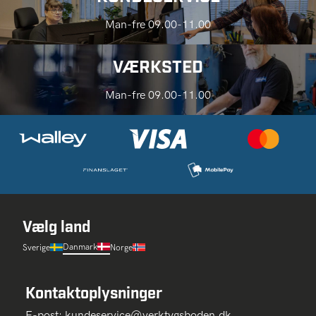
Man-fre 09.00-11.00
VÆRKSTED
Man-fre 09.00-11.00
Vælg land
Danmark
Sverige
Norge
Kontaktoplysninger
E-post:
kundeservice@verktygsboden.dk