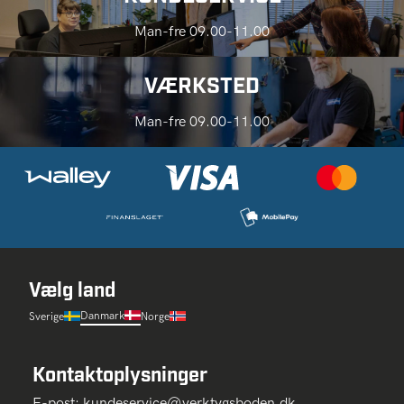
Man-fre 09.00-11.00
VÆRKSTED
Man-fre 09.00-11.00
Vælg land
Danmark
Sverige
Norge
Kontaktoplysninger
E-post:
kundeservice@verktygsboden.dk