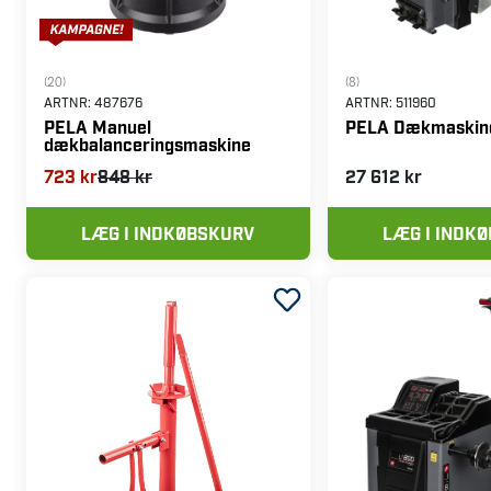
(20)
(8)
ARTNR:
487676
ARTNR:
511960
PELA Manuel
PELA Dækmaskin
dækbalanceringsmaskine
723 kr
848 kr
27 612 kr
LÆG I INDKØBSKURV
LÆG I INDK