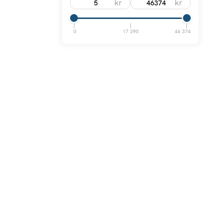
kr
kr
0
17 390
46 374