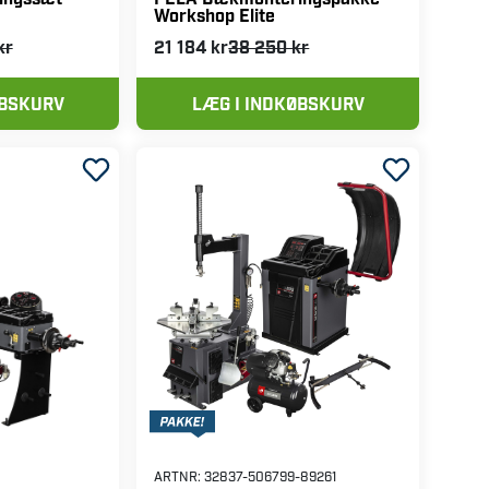
Workshop Elite
kr
21 184 kr
38 250 kr
ØBSKURV
LÆG I INDKØBSKURV
ARTNR:
32837-506799-89261