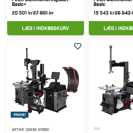
Basic+
Basic
20 501 kr
27 901 kr
19 543 kr
26 543 
LÆG I INDKØBSKURV
LÆG I INDK
(18)
ARTNR:
32838-511960