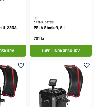
(54)
ARTNR:
541128
e U-236A
PELA Stødluft, 6 l
721 kr
ØBSKURV
LÆG I INDKØBSKURV