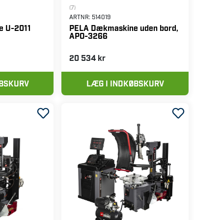
(7)
ARTNR:
514019
e U-2011
PELA Dækmaskine uden bord,
APO-3266
20 534 kr
ØBSKURV
LÆG I INDKØBSKURV