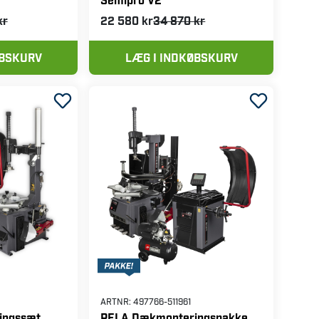
kr
22 580 kr
34 870 kr
ØBSKURV
LÆG I INDKØBSKURV
ARTNR:
497766-511961
ingssæt
PELA Dækmonteringspakke