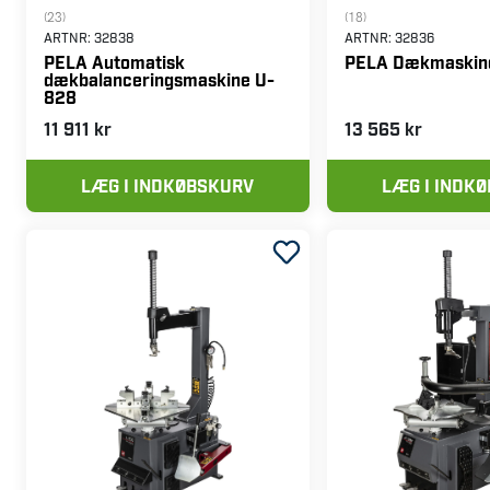
(23)
(18)
ARTNR:
32838
ARTNR:
32836
PELA Automatisk
PELA Dækmaskin
dækbalanceringsmaskine U-
828
11 911 kr
13 565 kr
LÆG I INDKØBSKURV
LÆG I INDK