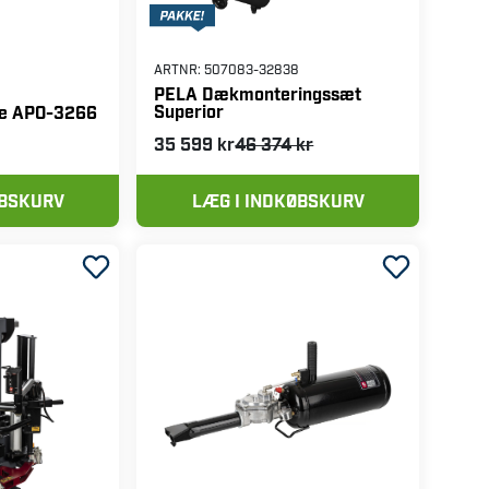
ARTNR:
507083-32838
PELA Dækmonteringssæt
Superior
e APO-3266
35 599 kr
46 374 kr
ØBSKURV
LÆG I INDKØBSKURV