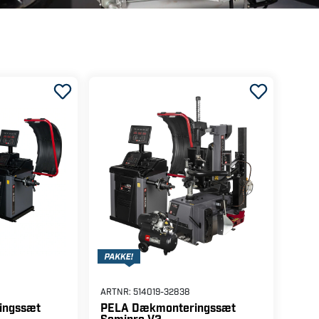
ARTNR:
514019-32838
ingssæt
PELA Dækmonteringssæt
Semipro V2