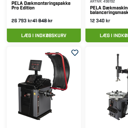
ARTNR:
498192
PELA Dækmonteringspakke
Pro Edition
PELA Dækmaskin
balanceringsmaski
26 793 kr
41 948 kr
12 340 kr
LÆG I INDKØBSKURV
LÆG I INDK