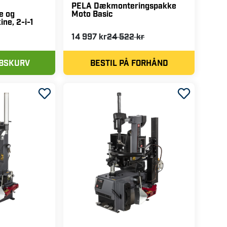
PELA Dækmonteringspakke
Moto Basic
e og
ne, 2-i-1
14 997 kr
24 522 kr
ØBSKURV
BESTIL PÅ FORHÅND