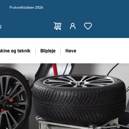
Frukostklubben 2026
g
kine og teknik
Bilpleje
Have