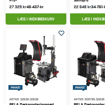
ingsmaskine der passer til
27 329 kr
45 437 kr
22 648 kr
34 761 
 gerne med at finde den
hobbyværksted eller driver
LÆG I INDKØBSKURV
LÆG I INDK
den.dk – din partner inden
ARTNR:
32836-32838
ARTNR:
506799-32836
PELA Dækmonteringssæt
PELA Dækmonter