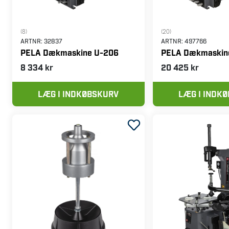
(8)
(20)
ARTNR:
32837
ARTNR:
497766
PELA Dækmaskine U-206
PELA Dækmaskin
8 334 kr
20 425 kr
LÆG I INDKØBSKURV
LÆG I INDK