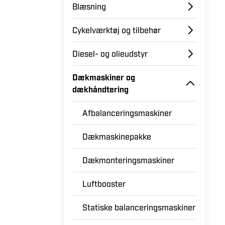
hvilket dækapparat eller hvilken afbalancer
Blæsning
dine behov? Vores kundeservice hjælper dig
rette løsning, hvad enten du har et mindre 
Cykelværktøj og tilbehør
en professionel dækservice. Gør klar til næste dækskiftesæson med
pålideligt og effektivt udstyr fra Verktygsbo
Diesel- og olieudstyr
for dækmontering og afbalancering.
Dækmaskiner og
dækhåndtering
Afbalanceringsmaskiner
Dækmaskinepakke
Dækmonteringsmaskiner
Luftbooster
Statiske balanceringsmaskiner