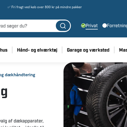
✅ Fri fragt ved køb over 800 kr på mindre pakker
Privat
Forretnin
 hus
Hånd- og elværktøj
Garage og værksted
Mas
og dækhåndtering
og
valg af dækapparater,