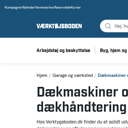
Kampagner
Nyheder
Varemærker
Reservdele
Kurser
Arbejdstøj og beskyttelse
Byg, hjem og
Hjem
Garage og værksted
Dækmaskiner 
Dækmaskiner 
dækhåndtering
Hos Verktygsboden.dk finder du et solidt ud