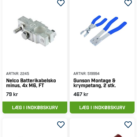
ARTNR:
2245
ARTNR:
519994
Nelco Batterikabelsko
Gunson Montage &
minus, 4x M6, FT
krympetang, 2 stk.
79 kr
467 kr
LÆG I INDKØBSKURV
LÆG I INDKØBSKURV