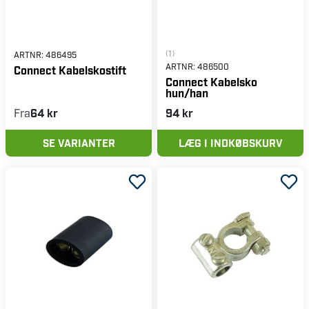
(1)
ARTNR:
486495
ARTNR:
486500
Connect Kabelskostift
Connect Kabelsko
hun/han
Fra
64 kr
94 kr
SE VARIANTER
LÆG I INDKØBSKURV