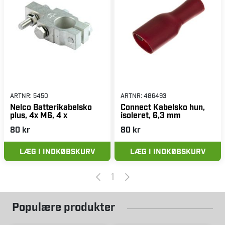
ARTNR:
5450
ARTNR:
486493
Nelco Batterikabelsko
Connect Kabelsko hun,
plus, 4x M6, 4 x
isoleret, 6,3 mm
80 kr
80 kr
LÆG I INDKØBSKURV
LÆG I INDKØBSKURV
1
Populære produkter