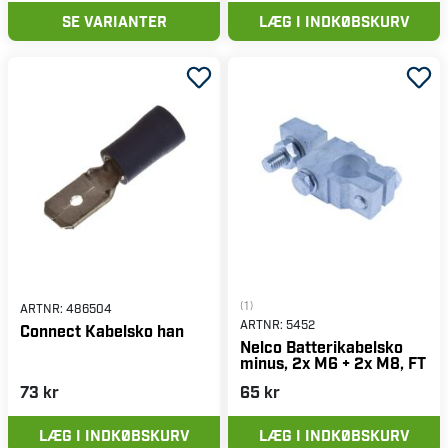
SE VARIANTER
LÆG I INDKØBSKURV
(1)
ARTNR:
486504
ARTNR:
5452
Connect Kabelsko han
Nelco Batterikabelsko
minus, 2x M6 + 2x M8, FT
73 kr
65 kr
LÆG I INDKØBSKURV
LÆG I INDKØBSKURV