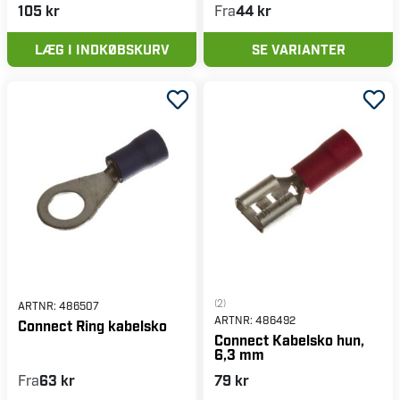
105 kr
Fra
44 kr
LÆG I INDKØBSKURV
SE VARIANTER
(2)
ARTNR:
486507
ARTNR:
486492
Connect Ring kabelsko
Connect Kabelsko hun,
6,3 mm
Fra
63 kr
79 kr