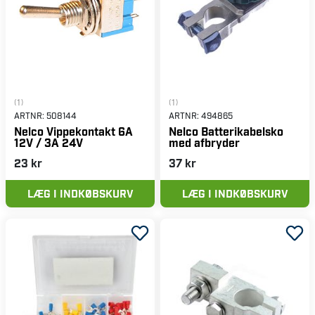
(1)
(1)
ARTNR:
508144
ARTNR:
494865
Nelco Vippekontakt 6A
Nelco Batterikabelsko
12V / 3A 24V
med afbryder
23 kr
37 kr
LÆG I INDKØBSKURV
LÆG I INDKØBSKURV