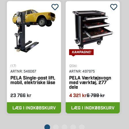
(17)
(206)
ARTNR:
546067
ARTNR:
497975
PELA Single-post lift,
PELA Værktøjsvogn
mobil, elektriske låse
med værktøj, 277
dele
23 766 kr
4 321 kr
6 799 kr
LÆG I INDKØBSKURV
LÆG I INDKØBSKURV