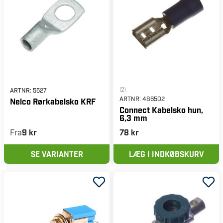
(2)
ARTNR:
5527
ARTNR:
486502
Nelco Rørkabelsko KRF
Connect Kabelsko hun,
6,3 mm
Fra
9 kr
78 kr
SE VARIANTER
LÆG I INDKØBSKURV