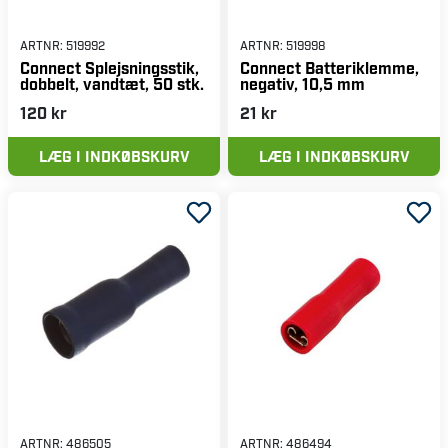
ARTNR:
519992
ARTNR:
519998
Connect Splejsningsstik,
Connect Batteriklemme,
dobbelt, vandtæt, 50 stk.
negativ, 10,5 mm
120 kr
21 kr
LÆG I INDKØBSKURV
LÆG I INDKØBSKURV
ARTNR:
486505
ARTNR:
486494