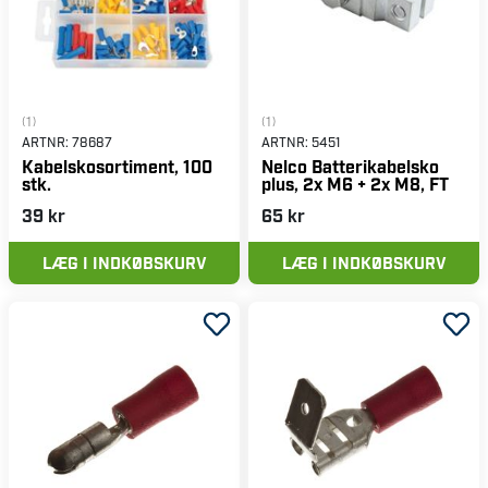
(1)
(1)
ARTNR:
78687
ARTNR:
5451
Kabelskosortiment, 100
Nelco Batterikabelsko
stk.
plus, 2x M6 + 2x M8, FT
39 kr
65 kr
LÆG I INDKØBSKURV
LÆG I INDKØBSKURV