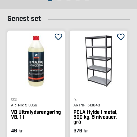
Senest set
(33)
(9)
ARTNR:
513956
ARTNR:
513043
VB Ultralydsrengøring
PELA Hylde i metal,
VB, 1 l
500 kg, 5 niveauer,
grå
46 kr
676 kr