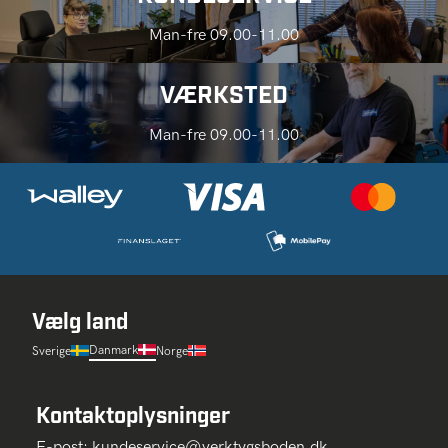
Man-fre 09.00-11.00
VÆRKSTED
Man-fre 09.00-11.00
Vælg land
Danmark
Sverige
Norge
Kontaktoplysninger
E-post:
kundeservice@verktygsboden.dk