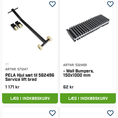
(1)
ARTNR:
532469
ARTNR:
571247
- Wall Bumpers,
150x1000 mm
PELA Hjul sæt til 562496
Service lift bred
1 171 kr
62 kr
LÆG I INDKØBSKURV
LÆG I INDKØBSKURV