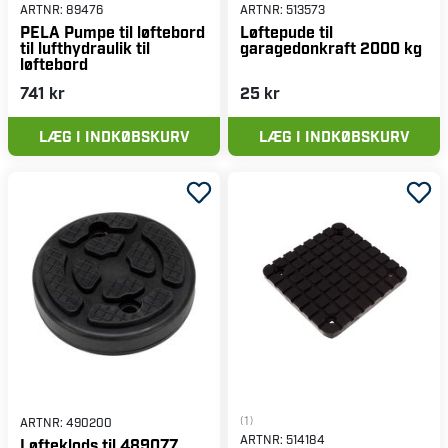
ARTNR:
89476
ARTNR:
513573
PELA Pumpe til løftebord
Løftepude til
til lufthydraulik til
garagedonkraft 2000 kg
løftebord
741 kr
25 kr
LÆG I INDKØBSKURV
LÆG I INDKØBSKURV
(1)
ARTNR:
490200
ARTNR:
514184
Løfteklods til 489077,