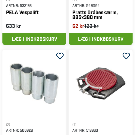
ARTNR:
533193
ARTNR:
549064
PELA Vespalift
Pratts Dråbeskærm,
885x380 mm
633 kr
62 kr
123 kr
LÆG I INDKØBSKURV
LÆG I INDKØBSKURV
(2)
(1)
ARTNR:
506928
ARTNR:
513963