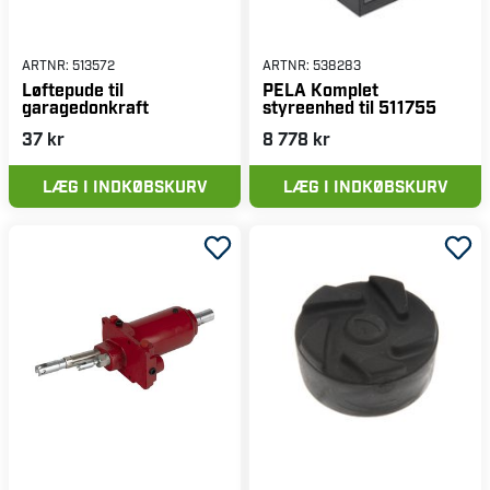
ARTNR:
513572
ARTNR:
538283
Løftepude til
PELA Komplet
garagedonkraft
styreenhed til 511755
37 kr
8 778 kr
LÆG I INDKØBSKURV
LÆG I INDKØBSKURV