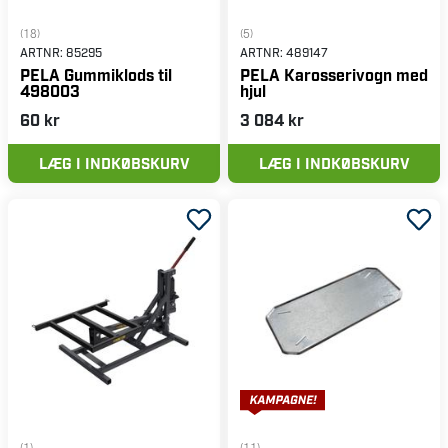
(18)
(5)
ARTNR:
85295
ARTNR:
489147
PELA Gummiklods til
PELA Karosserivogn med
498003
hjul
60 kr
3 084 kr
LÆG I INDKØBSKURV
LÆG I INDKØBSKURV
(1)
(11)