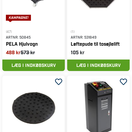
(47)
(1)
ARTNR:
50845
ARTNR:
531849
PELA Hjulvogn
Løftepude til tosøjlelift
488 kr
573 kr
105 kr
LÆG I INDKØBSKURV
LÆG I INDKØBSKURV