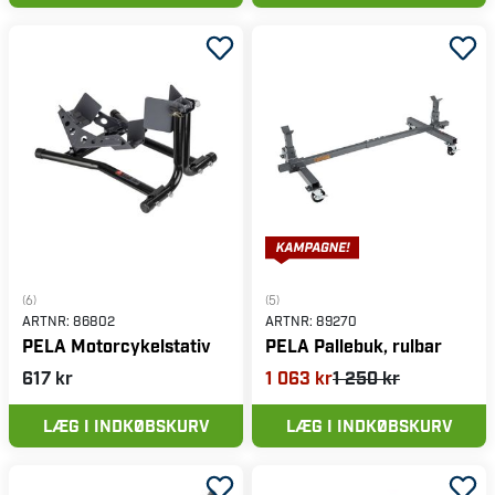
(6)
(5)
ARTNR:
86802
ARTNR:
89270
PELA Motorcykelstativ
PELA Pallebuk, rulbar
617 kr
1 063 kr
1 250 kr
LÆG I INDKØBSKURV
LÆG I INDKØBSKURV