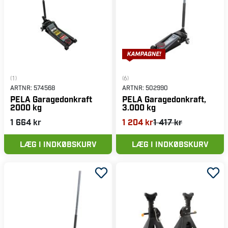
(1)
(6)
ARTNR:
574568
ARTNR:
502990
PELA Garagedonkraft
PELA Garagedonkraft,
2000 kg
3.000 kg
1 664 kr
1 204 kr
1 417 kr
LÆG I INDKØBSKURV
LÆG I INDKØBSKURV