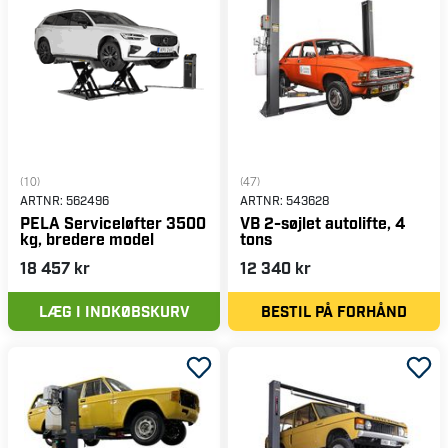
professionelt løfteudstyr til værkstedet.
(10)
(47)
ARTNR:
562496
ARTNR:
543628
PELA Serviceløfter 3500
VB 2-søjlet autolifte, 4
kg, bredere model
tons
18 457 kr
12 340 kr
LÆG I INDKØBSKURV
BESTIL PÅ FORHÅND