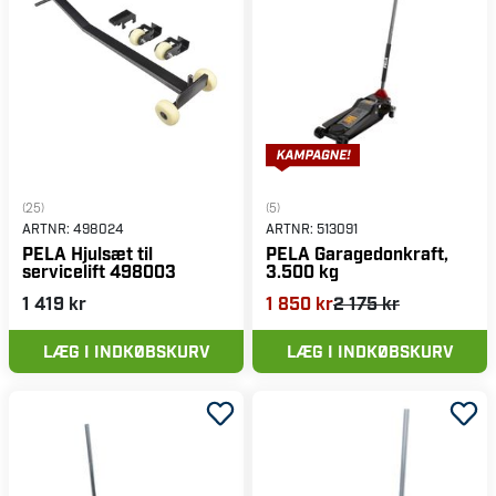
(25)
(5)
ARTNR:
498024
ARTNR:
513091
PELA Hjulsæt til
PELA Garagedonkraft,
servicelift 498003
3.500 kg
1 419 kr
1 850 kr
2 175 kr
LÆG I INDKØBSKURV
LÆG I INDKØBSKURV