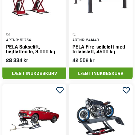
(5)
(3)
ARTNR:
511754
ARTNR:
541443
PELA Sakselift,
PELA Fire-søjleløft med
højtløftende, 3.000 kg
friløbsløft, 4500 kg
28 334 kr
42 502 kr
LÆG I INDKØBSKURV
LÆG I INDKØBSKURV