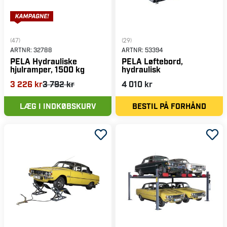
(47)
(29)
ARTNR:
32788
ARTNR:
53394
PELA Hydrauliske
PELA Løftebord,
hjulramper, 1500 kg
hydraulisk
3 226 kr
3 792 kr
4 010 kr
LÆG I INDKØBSKURV
BESTIL PÅ FORHÅND