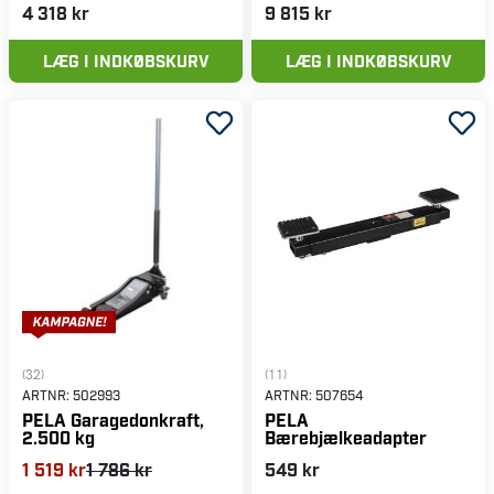
4 318 kr
9 815 kr
LÆG I INDKØBSKURV
LÆG I INDKØBSKURV
(32)
(11)
ARTNR:
502993
ARTNR:
507654
PELA Garagedonkraft,
PELA
2.500 kg
Bærebjælkeadapter
1 519 kr
1 786 kr
549 kr