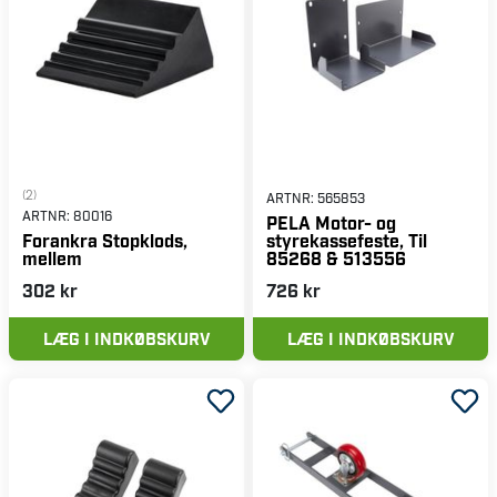
(2)
ARTNR:
565853
ARTNR:
80016
PELA Motor- og
styrekassefeste, Til
Forankra Stopklods,
85268 & 513556
mellem
302 kr
726 kr
LÆG I INDKØBSKURV
LÆG I INDKØBSKURV