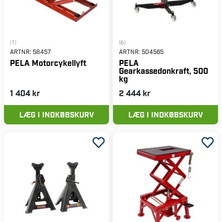
(1)
(6)
ARTNR:
58457
ARTNR:
504565
PELA Motorcykellyft
PELA
Gearkassedonkraft, 500
kg
1 404 kr
2 444 kr
LÆG I INDKØBSKURV
LÆG I INDKØBSKURV