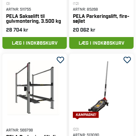
(3)
(12)
ARTNR:
511755
ARTNR:
85268
PELA Sakselift til
PELA Parkeringslift, fire-
gulvmontering, 3.500 kg
søjlet
28 704 kr
20 062 kr
LÆG I INDKØBSKURV
LÆG I INDKØBSKURV
(22)
ARTNR:
569798
ARTNR:
513090