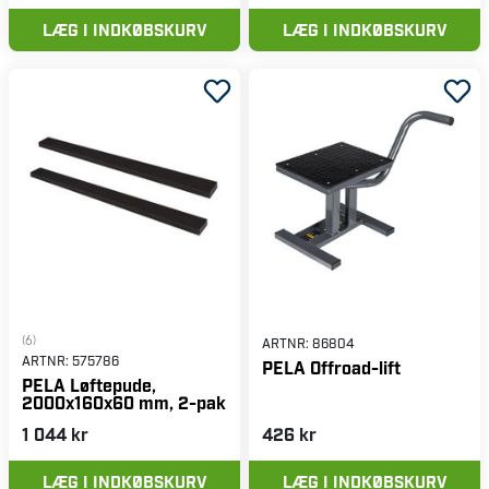
LÆG I INDKØBSKURV
LÆG I INDKØBSKURV
(6)
ARTNR:
86804
ARTNR:
575786
PELA Offroad-lift
PELA Løftepude,
2000x160x60 mm, 2-pak
1 044 kr
426 kr
LÆG I INDKØBSKURV
LÆG I INDKØBSKURV