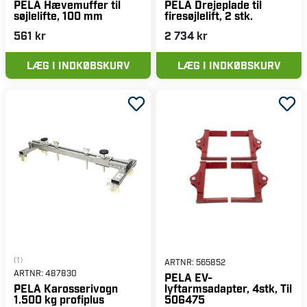
PELA Hævemuffer til
PELA Drejeplade til
søjlelifte, 100 mm
firesøjlelift, 2 stk.
561 kr
2 734 kr
LÆG I INDKØBSKURV
LÆG I INDKØBSKURV
(1)
ARTNR:
565852
ARTNR:
487830
PELA EV-
lyftarmsadapter, 4stk, Til
PELA Karosserivogn
506475
1.500 kg profiplus