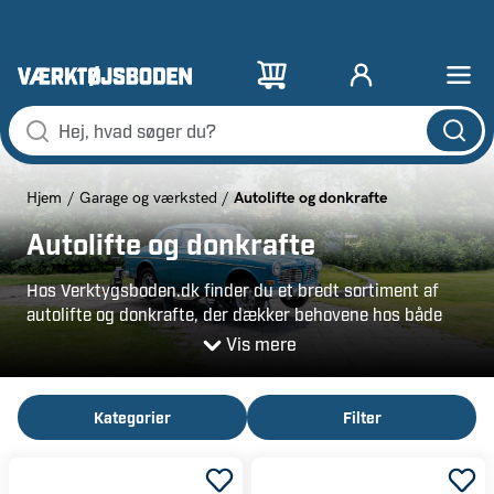
Autolifte og donkrafte
Hjem
Garage og værksted
Autolifte og donkrafte
Hos Verktygsboden.dk finder du et bredt sortiment af
autolifte og donkrafte, der dækker behovene hos både
gør-det-selv-folk og professionelle værksteder. Uanset
Vis mere
om du skal løfte en bil, en MC eller har brug for en
praktisk hjemmelift til bil, har vi den rette løsning.
Kategorier
Filter
Vi fører alt fra kompakte sakselifte og mobile løsninger til
kraftige 2-søjlede og 4-søjlede autolifte, der klarer tunge
løft med høj stabilitet. En mc lift giver dig præcis og