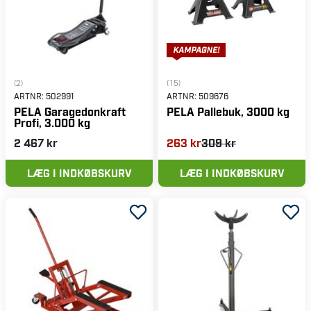
(2)
(15)
ARTNR:
502991
ARTNR:
509676
PELA Garagedonkraft
PELA Pallebuk, 3000 kg
Profi, 3.000 kg
2 467 kr
263 kr
309 kr
LÆG I INDKØBSKURV
LÆG I INDKØBSKURV