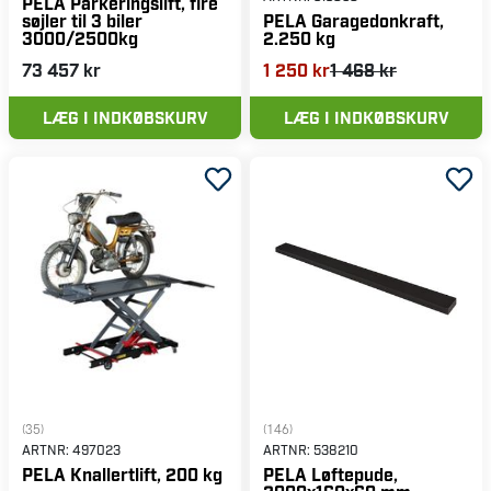
PELA Parkeringslift, fire
søjler til 3 biler
PELA Garagedonkraft,
3000/2500kg
2.250 kg
73 457 kr
1 250 kr
1 468 kr
LÆG I INDKØBSKURV
LÆG I INDKØBSKURV
(35)
(146)
ARTNR:
497023
ARTNR:
538210
PELA Knallertlift, 200 kg
PELA Løftepude,