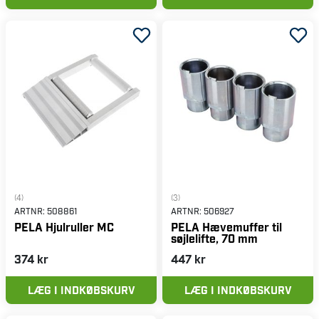
(4)
(3)
ARTNR:
508861
ARTNR:
506927
PELA Hjulruller MC
PELA Hævemuffer til
søjlelifte, 70 mm
374 kr
447 kr
LÆG I INDKØBSKURV
LÆG I INDKØBSKURV