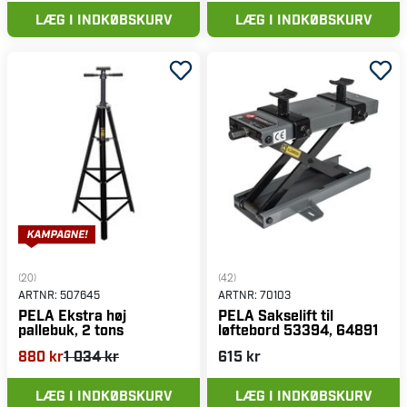
LÆG I INDKØBSKURV
LÆG I INDKØBSKURV
(20)
(42)
ARTNR:
507645
ARTNR:
70103
PELA Ekstra høj
PELA Sakselift til
pallebuk, 2 tons
løftebord 53394, 64891
880 kr
1 034 kr
615 kr
LÆG I INDKØBSKURV
LÆG I INDKØBSKURV