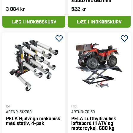
2000x160x60 mm
3 084 kr
522 kr
LÆG I INDKØBSKURV
LÆG I INDKØBSKURV
(6)
(13)
ARTNR:
512788
ARTNR:
70159
PELA Hjulvogn mekanisk
PELA Lufthydraulisk
med stativ, 4-pak
løftebord til ATV og
motorcykel, 680 kg