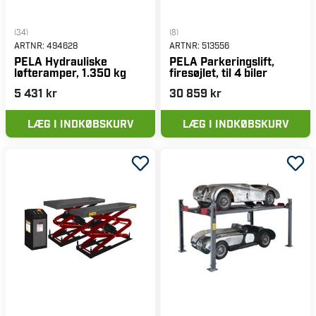
(34)
(8)
ARTNR:
494628
ARTNR:
513556
PELA Hydrauliske
PELA Parkeringslift,
løfteramper, 1.350 kg
firesøjlet, til 4 biler
5 431 kr
30 859 kr
LÆG I INDKØBSKURV
LÆG I INDKØBSKURV