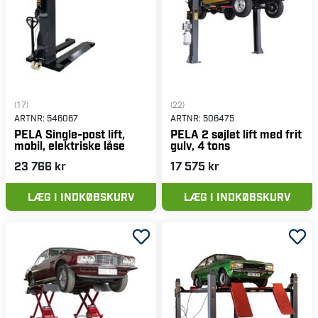
(17)
(22)
ARTNR:
546067
ARTNR:
506475
PELA Single-post lift,
PELA 2 søjlet lift med frit
mobil, elektriske låse
gulv, 4 tons
23 766 kr
17 575 kr
LÆG I INDKØBSKURV
LÆG I INDKØBSKURV