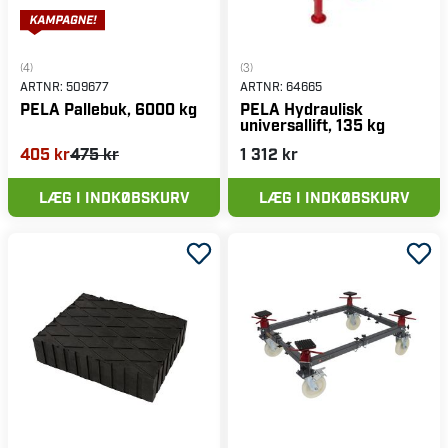
(4)
(3)
ARTNR:
509677
ARTNR:
64665
PELA Pallebuk, 6000 kg
PELA Hydraulisk
universallift, 135 kg
405 kr
475 kr
1 312 kr
LÆG I INDKØBSKURV
LÆG I INDKØBSKURV