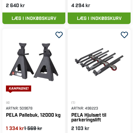
2 640 kr
4 294 kr
LÆG I INDKØBSKURV
LÆG I INDKØBSKURV
(4)
(1)
ARTNR:
509678
ARTNR:
498223
PELA Pallebuk, 12000 kg
PELA Hjulsæt til
parkeringslift
1 334 kr
1 569 kr
2 103 kr