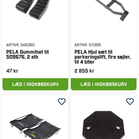
ARTNR:
548380
ARTNR:
572691
PELA Gummihat til
PELA Hjul sæt til
509676, 2 stk
parkeringslift, fire søjler,
til 4 biler
47 kr
2 855 kr
LÆG I INDKØBSKURV
LÆG I INDKØBSKURV