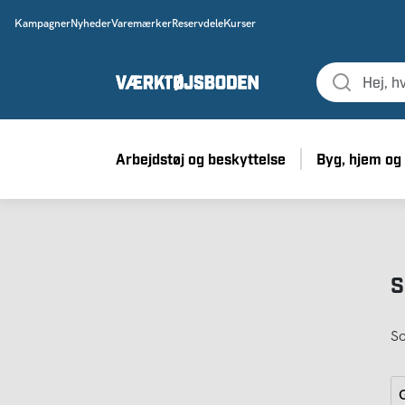
Kampagner
Nyheder
Varemærker
Reservdele
Kurser
Arbejdstøj og beskyttelse
Byg, hjem og
S
So
G