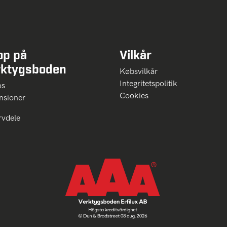
op på
Vilkår
rktygsboden
Købsvilkår
Integritetspolitik
 os
Cookies
nsioner
rvdele