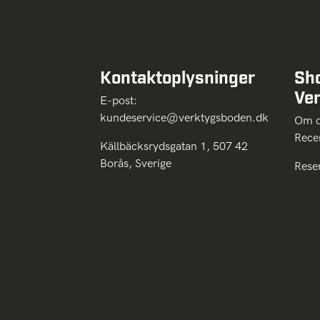
Kontaktoplysninger
Sh
Ve
E-post:
kundeservice@verktygsboden.dk
Om
Rece
Källbäcksrydsgatan 1, 507 42
Borås, Sverige
Rese