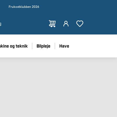
Frukostklubben 2026
g
kine og teknik
Bilpleje
Have