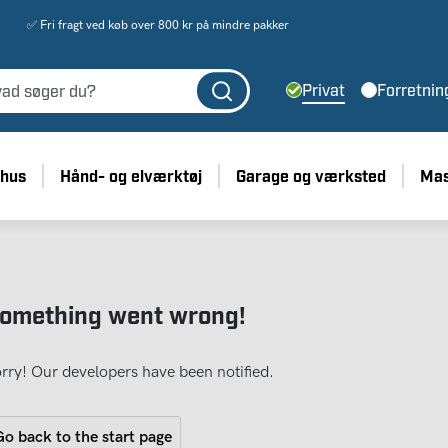
✅ Fri fragt ved køb over 800 kr på mindre pakker
Privat
Forretnin
 hus
Hånd- og elværktøj
Garage og værksted
Mas
omething went wrong!
rry! Our developers have been notified.
o back to the start page