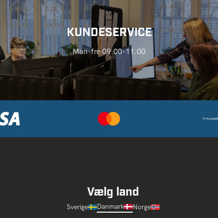
KUNDESERVICE
Man-fre 09.00-11.00
Vælg land
Danmark
Sverige
Norge