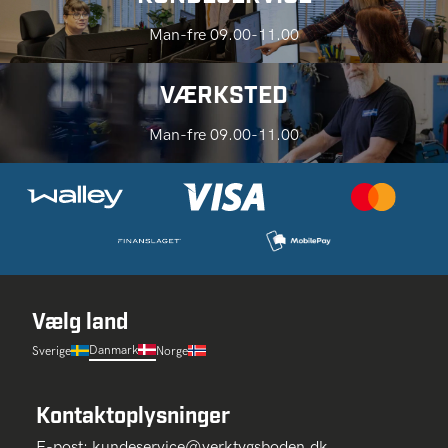
Man-fre 09.00-11.00
VÆRKSTED
Man-fre 09.00-11.00
Vælg land
Danmark
Sverige
Norge
Kontaktoplysninger
E-post:
kundeservice@verktygsboden.dk