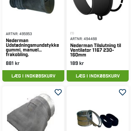
(1)
ARTNR:
495953
ARTNR:
494468
Nederman
Udstødningsmundstykke
Nederman Tilslutning til
gummi, manuel
Ventilator 1167 230-
frakobling.
160mm
881 kr
189 kr
LÆG I INDKØBSKURV
LÆG I INDKØBSKURV