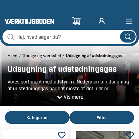
Udsugning af udstødningsgas
Hjem
Garage og værksted
Udsugning af udstødningsgas
Vores sortiment med udstyr fra Nederman til udsugning
af udstødningsgas har det meste af det, der er
nødvendigt for, at du trygt og sikkert skal kunne fjerne
Vis mere
udstødningsgas fra køretøjer i indemiljøer, hvor der er
motorer er i gang.
Kategorier
Filter