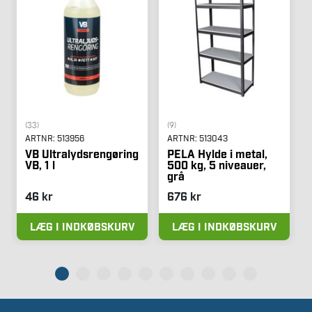
(33)
(9)
ARTNR:
513956
ARTNR:
513043
VB Ultralydsrengøring
PELA Hylde i metal,
VB, 1 l
500 kg, 5 niveauer,
grå
46 kr
676 kr
LÆG I INDKØBSKURV
LÆG I INDKØBSKURV