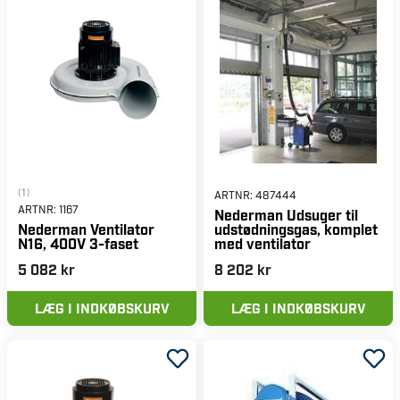
(1)
ARTNR:
487444
ARTNR:
1167
Nederman Udsuger til
udstødningsgas, komplet
Nederman Ventilator
med ventilator
N16, 400V 3-faset
5 082 kr
8 202 kr
LÆG I INDKØBSKURV
LÆG I INDKØBSKURV