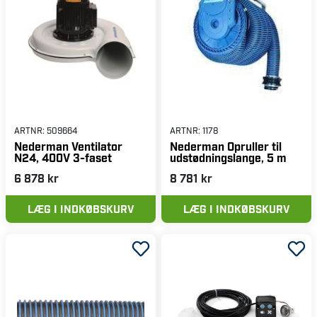
ARTNR:
509664
ARTNR:
1178
Nederman Ventilator
Nederman Opruller til
N24, 400V 3-faset
udstødningslange, 5 m
6 878 kr
8 781 kr
LÆG I INDKØBSKURV
LÆG I INDKØBSKURV