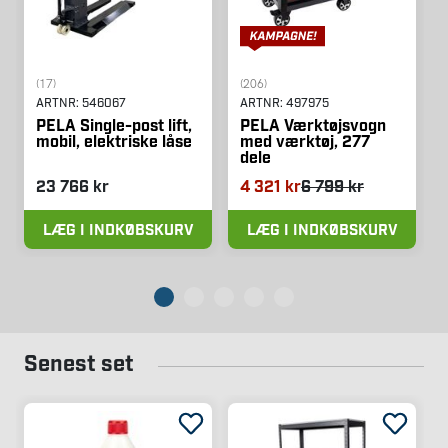
(17)
(206)
ARTNR:
546067
ARTNR:
497975
PELA Single-post lift,
PELA Værktøjsvogn
mobil, elektriske låse
med værktøj, 277
dele
23 766 kr
4 321 kr
6 799 kr
LÆG I INDKØBSKURV
LÆG I INDKØBSKURV
Senest set