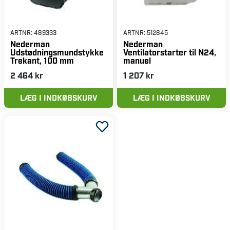
ARTNR:
489333
ARTNR:
512845
Nederman
Nederman
Udstødningsmundstykke
Ventilatorstarter til N24,
Trekant, 100 mm
manuel
2 464 kr
1 207 kr
LÆG I INDKØBSKURV
LÆG I INDKØBSKURV