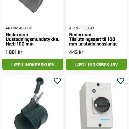
ARTNR:
489332
ARTNR:
509613
Nederman
Nederman
Udstødningsmundstykke,
Tilslutningssæt til 100
Næb 100 mm
mm udstødningsslange
1 881 kr
443 kr
LÆG I INDKØBSKURV
LÆG I INDKØBSKURV