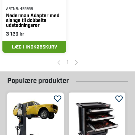
ARTNR:
495959
Nederman Adapter med
slange til dobbelte
udstødningsrør
3 126 kr
LÆG I INDKØBSKURV
1
Populære produkter