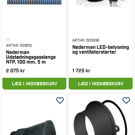
(1)
ARTNR:
505936
ARTNR:
509612
Nederman LED-belysning
og ventilatorstarter
Nederman
Udstødningsgasslange
NTP, 100 mm, 5 m
2 075 kr
1 725 kr
LÆG I INDKØBSKURV
LÆG I INDKØBSKURV