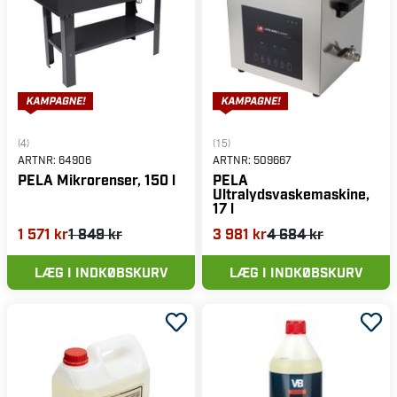
(4)
(15)
ARTNR:
64906
ARTNR:
509667
PELA Mikrorenser, 150 l
PELA
Ultralydsvaskemaskine,
17 l
1 571 kr
1 849 kr
3 981 kr
4 684 kr
LÆG I INDKØBSKURV
LÆG I INDKØBSKURV