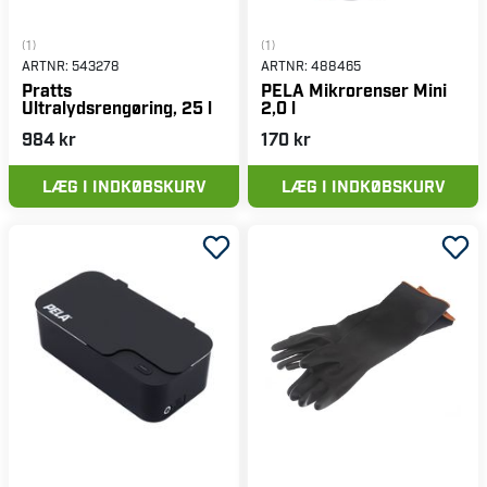
(1)
(1)
ARTNR:
543278
ARTNR:
488465
Pratts
PELA Mikrorenser Mini
Ultralydsrengøring, 25 l
2,0 l
984 kr
170 kr
LÆG I INDKØBSKURV
LÆG I INDKØBSKURV