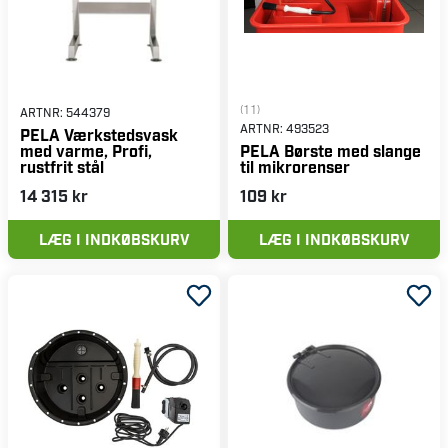
(11)
ARTNR:
544379
ARTNR:
493523
PELA Værkstedsvask
med varme, Profi,
PELA Børste med slange
rustfrit stål
til mikrorenser
14 315 kr
109 kr
LÆG I INDKØBSKURV
LÆG I INDKØBSKURV