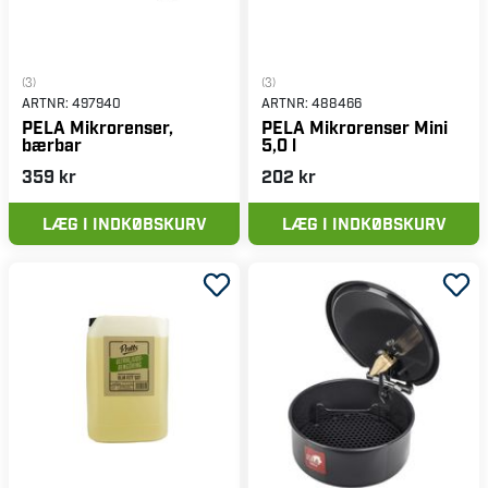
(3)
(3)
ARTNR:
497940
ARTNR:
488466
PELA Mikrorenser,
PELA Mikrorenser Mini
bærbar
5,0 l
359 kr
202 kr
LÆG I INDKØBSKURV
LÆG I INDKØBSKURV