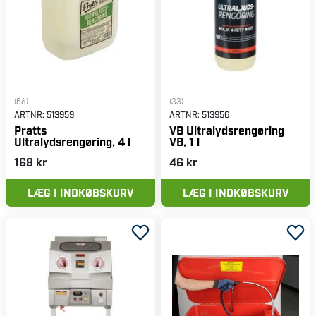
(56)
(33)
ARTNR:
513959
ARTNR:
513956
Pratts
VB Ultralydsrengøring
Ultralydsrengøring, 4 l
VB, 1 l
168 kr
46 kr
LÆG I INDKØBSKURV
LÆG I INDKØBSKURV