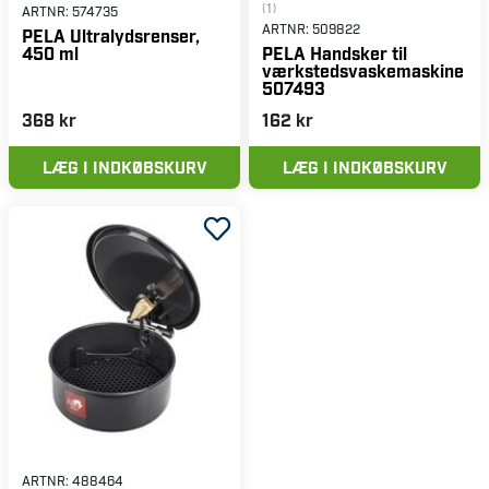
(1)
ARTNR:
574735
ARTNR:
509822
PELA Ultralydsrenser,
450 ml
PELA Handsker til
værkstedsvaskemaskine
507493
368 kr
162 kr
LÆG I INDKØBSKURV
LÆG I INDKØBSKURV
ARTNR:
488464