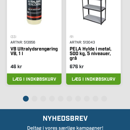
(33)
(9)
ARTNR:
513956
ARTNR:
513043
VB Ultralydsrengøring
PELA Hylde i metal,
VB, 1 l
500 kg, 5 niveauer,
grå
46 kr
676 kr
LÆG I INDKØBSKURV
LÆG I INDKØBSKURV
NYHEDSBREV
Deltag i vores særlige kampagner!