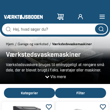
Værkstedsvaskemaskiner
Hjem
Garage og værksted
Værkstedsvaskemaskiner
Værkstedsvaskere bruges til omhyggeligt at rengøre små
dele, der er blevet brugt i f.eks. køretøjer eller maskiner.
Disse vaskere anvender rengøringsmidler, men kan også
Vis mere
inkludere teknologier som varme eller ultralyd for at
fjerne olie, fedt og andre forurenende stoffer fra
komplekse og svært tilgængelige overflader.
Kategorier
Filter
Ultralydsvaskere til små dele er særligt værdifulde på
grund af deres evne til at rengøre på mikroniveau, hvilket
sikrer, at selv de mindste dele bliver grundigt rene uden