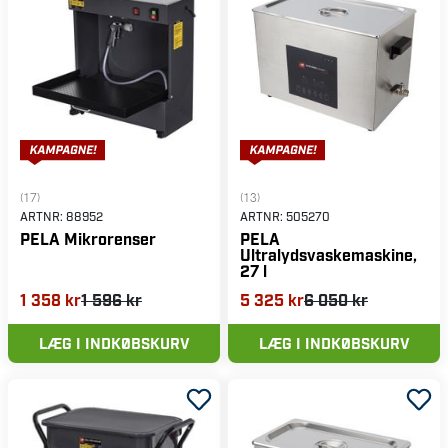
(17)
(13)
ARTNR:
88952
ARTNR:
505270
PELA Mikrorenser
PELA
Ultralydsvaskemaskine,
27 l
1 358 kr
1 596 kr
5 325 kr
6 050 kr
LÆG I INDKØBSKURV
LÆG I INDKØBSKURV