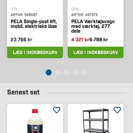
(17)
(206)
ARTNR:
546067
ARTNR:
497975
PELA Single-post lift,
PELA Værktøjsvogn
mobil, elektriske låse
med værktøj, 277
dele
23 766 kr
4 321 kr
6 799 kr
LÆG I INDKØBSKURV
LÆG I INDKØBSKURV
Senest set