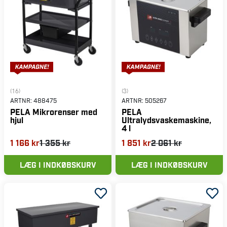
(16)
(3)
ARTNR:
488475
ARTNR:
505267
PELA Mikrorenser med
PELA
hjul
Ultralydsvaskemaskine,
4 l
1 166 kr
1 355 kr
1 851 kr
2 061 kr
LÆG I INDKØBSKURV
LÆG I INDKØBSKURV