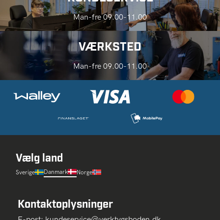
Man-fre 09.00-11.00
VÆRKSTED
Man-fre 09.00-11.00
Vælg land
Danmark
Sverige
Norge
Kontaktoplysninger
E-post:
kundeservice@verktygsboden.dk