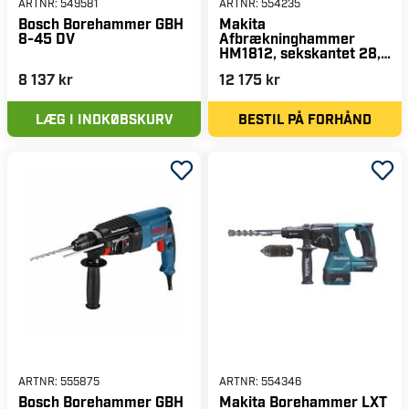
ARTNR:
549581
ARTNR:
554235
Bosch Borehammer GBH
Makita
8-45 DV
Afbrækninghammer
HM1812, sekskantet 28,6
mm, 72,8 J
8 137 kr
12 175 kr
LÆG I INDKØBSKURV
BESTIL PÅ FORHÅND
ARTNR:
555875
ARTNR:
554346
Bosch Borehammer GBH
Makita Borehammer LXT