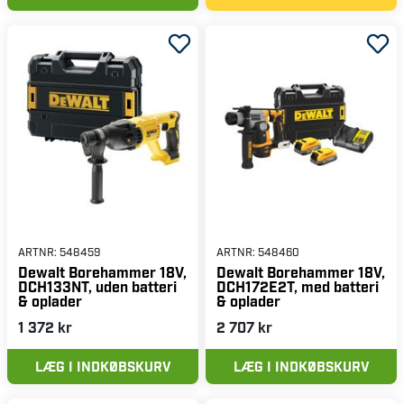
ARTNR:
548459
ARTNR:
548460
Dewalt Borehammer 18V,
Dewalt Borehammer 18V,
DCH133NT, uden batteri
DCH172E2T, med batteri
& oplader
& oplader
1 372 kr
2 707 kr
LÆG I INDKØBSKURV
LÆG I INDKØBSKURV