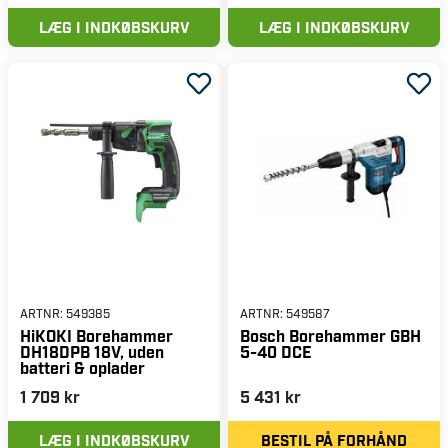
LÆG I INDKØBSKURV
LÆG I INDKØBSKURV
ARTNR:
549385
ARTNR:
549587
HiKOKI Borehammer
Bosch Borehammer GBH
DH18DPB 18V, uden
5-40 DCE
batteri & oplader
1 709 kr
5 431 kr
LÆG I INDKØBSKURV
BESTIL PÅ FORHÅND