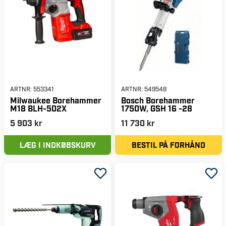
ARTNR:
553341
ARTNR:
549548
Milwaukee Borehammer
Bosch Borehammer
M18 BLH-502X
1750W, GSH 16 -28
5 903 kr
11 730 kr
LÆG I INDKØBSKURV
BESTIL PÅ FORHÅND