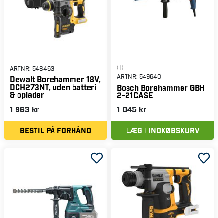
(1)
ARTNR:
548463
ARTNR:
549640
Dewalt Borehammer 18V,
DCH273NT, uden batteri
Bosch Borehammer GBH
& oplader
2-21CASE
1 963 kr
1 045 kr
BESTIL PÅ FORHÅND
LÆG I INDKØBSKURV