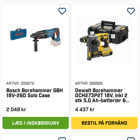
ARTNR:
555870
ARTNR:
566956
Bosch Borehammer GBH
Dewalt Borehammer
18V-26D Solo Case
DCH273P2T 18V, inkl 2
stk 5,0 Ah-batterier &
TSTAK
2 049 kr
4 437 kr
LÆG I INDKØBSKURV
BESTIL PÅ FORHÅND