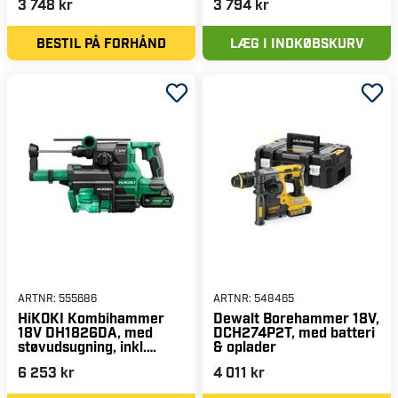
3 748 kr
3 794 kr
BESTIL PÅ FORHÅND
LÆG I INDKØBSKURV
ARTNR:
555686
ARTNR:
548465
HiKOKI Kombihammer
Dewalt Borehammer 18V,
18V DH1826DA, med
DCH274P2T, med batteri
støvudsugning, inkl.
& oplader
batteri & oplader
6 253 kr
4 011 kr