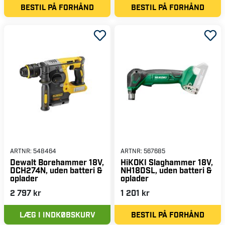
BESTIL PÅ FORHÅND
BESTIL PÅ FORHÅND
ARTNR:
548464
ARTNR:
567685
Dewalt Borehammer 18V,
HiKOKI Slaghammer 18V,
DCH274N, uden batteri &
NH18DSL, uden batteri &
oplader
oplader
2 797 kr
1 201 kr
LÆG I INDKØBSKURV
BESTIL PÅ FORHÅND