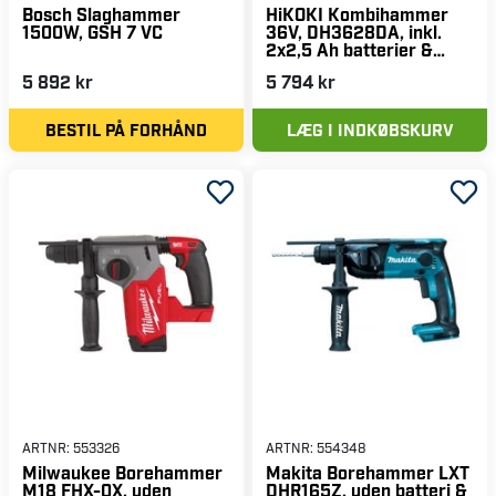
Bosch Slaghammer
HiKOKI Kombihammer
1500W, GSH 7 VC
36V, DH3628DA, inkl.
2x2,5 Ah batterier &
oplader
5 892 kr
5 794 kr
BESTIL PÅ FORHÅND
LÆG I INDKØBSKURV
ARTNR:
553326
ARTNR:
554348
Milwaukee Borehammer
Makita Borehammer LXT
M18 FHX-0X, uden
DHR165Z, uden batteri &