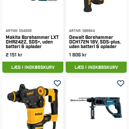
ARTNR:
554639
ARTNR:
566944
Makita Borehammer LXT
Dewalt Borehammer
DHR242Z, SDS+, uden
DCH172N 18V, SDS-plus,
batteri & oplader
uden batteri & oplader
2 151 kr
1 806 kr
LÆG I INDKØBSKURV
LÆG I INDKØBSKURV