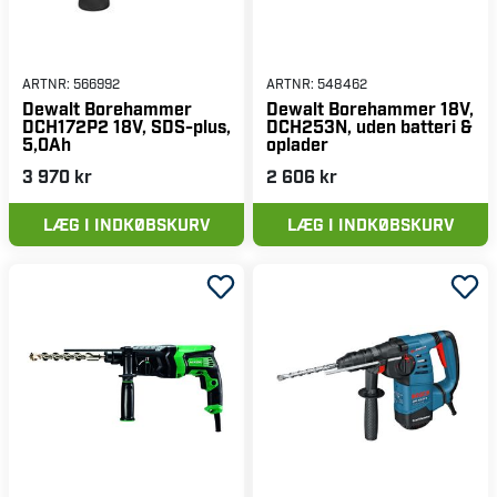
ARTNR:
566992
ARTNR:
548462
Dewalt Borehammer
Dewalt Borehammer 18V,
DCH172P2 18V, SDS-plus,
DCH253N, uden batteri &
5,0Ah
oplader
3 970 kr
2 606 kr
LÆG I INDKØBSKURV
LÆG I INDKØBSKURV