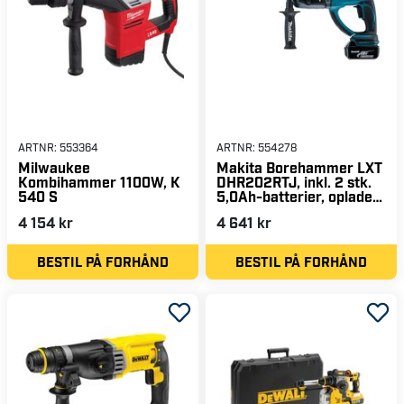
ARTNR:
553364
ARTNR:
554278
Milwaukee
Makita Borehammer LXT
Kombihammer 1100W, K
DHR202RTJ, inkl. 2 stk.
540 S
5,0Ah-batterier, oplader
& Makpac.
4 154 kr
4 641 kr
BESTIL PÅ FORHÅND
BESTIL PÅ FORHÅND