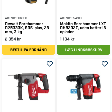
ARTNR:
566998
ARTNR:
554319
Dewalt Borehammer
Makita Borehammer LXT
D25333K, SDS-plus, 28
DHR202Z, uden batteri &
mm, 3 kg
oplader
2 354 kr
1 134 kr
BESTIL PÅ FORHÅND
LÆG I INDKØBSKURV