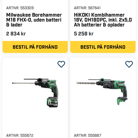
ARTNR:
553309
ARTNR:
567641
Milwaukee Borehammer
HiKOKI Kombihammer
M18 FHX-0, uden batteri
18V, DH18DPC, inkl. 2x5,0
& lader
Ah batterier & oplader
2 834 kr
5 258 kr
BESTIL PÅ FORHÅND
BESTIL PÅ FORHÅND
ARTNR:
555672
ARTNR:
555687