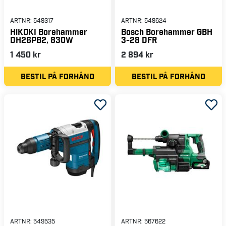
ARTNR:
549317
ARTNR:
549624
HiKOKI Borehammer
Bosch Borehammer GBH
DH26PB2, 830W
3-28 DFR
1 450 kr
2 894 kr
BESTIL PÅ FORHÅND
BESTIL PÅ FORHÅND
ARTNR:
549535
ARTNR:
567622