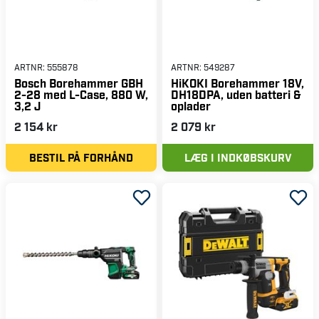
ARTNR:
555878
ARTNR:
549287
Bosch Borehammer GBH
HiKOKI Borehammer 18V,
2-28 med L-Case, 880 W,
DH18DPA, uden batteri &
3,2 J
oplader
2 154 kr
2 079 kr
BESTIL PÅ FORHÅND
LÆG I INDKØBSKURV