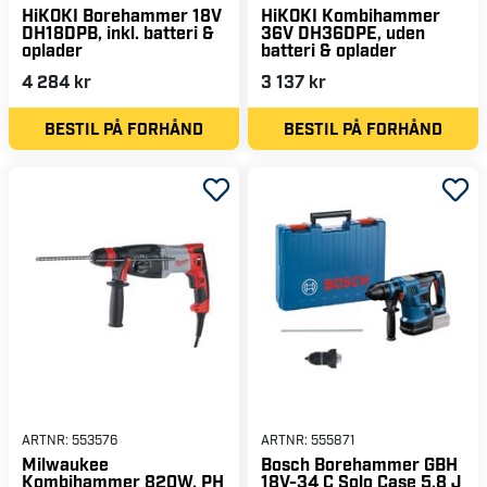
HiKOKI Borehammer 18V
HiKOKI Kombihammer
DH18DPB, inkl. batteri &
36V DH36DPE, uden
oplader
batteri & oplader
4 284 kr
3 137 kr
BESTIL PÅ FORHÅND
BESTIL PÅ FORHÅND
ARTNR:
553576
ARTNR:
555871
Milwaukee
Bosch Borehammer GBH
Kombihammer 820W, PH
18V-34 C Solo Case 5,8 J