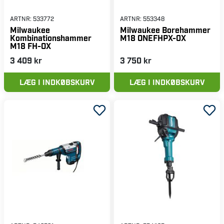
ARTNR:
533772
ARTNR:
553348
Milwaukee
Milwaukee Borehammer
Kombinationshammer
M18 ONEFHPX-0X
M18 FH-OX
3 409 kr
3 750 kr
LÆG I INDKØBSKURV
LÆG I INDKØBSKURV