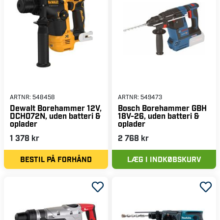
ARTNR:
548458
ARTNR:
549473
Dewalt Borehammer 12V,
Bosch Borehammer GBH
DCH072N, uden batteri &
18V-26, uden batteri &
oplader
oplader
1 378 kr
2 768 kr
BESTIL PÅ FORHÅND
LÆG I INDKØBSKURV