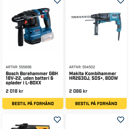
ARTNR:
555866
ARTNR:
554502
Bosch Borehammer GBH
Makita Kombihammer
18V-22, uden batteri &
HR2630J, SDS+, 800W
oplader i L-BOXX
2 018 kr
2 086 kr
BESTIL PÅ FORHÅND
BESTIL PÅ FORHÅND