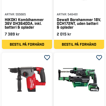
ARTNR:
555685
ARTNR:
548461
HiKOKI Kombihammer
Dewalt Borehammer 18V,
36V DH3640DA, inkl.
DCH172NT, uden batteri
batteri & oplader
& oplader
7 389 kr
2 015 kr
BESTIL PÅ FORHÅND
BESTIL PÅ FORHÅND