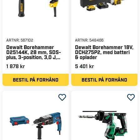
ARTNR:
567102
ARTNR:
548466
Dewalt Borehammer
Dewalt Borehammer 18V,
D25144K, 28 mm, SDS-
DCH275P2, med batteri
plus, 3-position, 3,0 J,
& oplader
230V
1 878 kr
5 401 kr
BESTIL PÅ FORHÅND
BESTIL PÅ FORHÅND