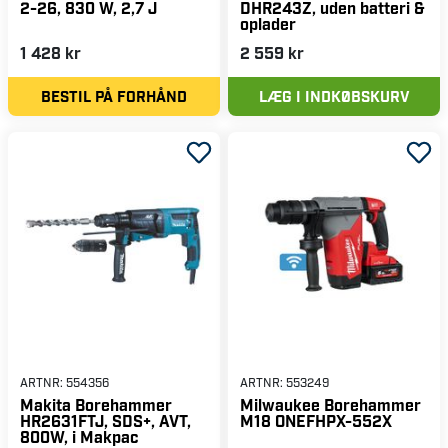
2-26, 830 W, 2,7 J
DHR243Z, uden batteri &
oplader
1 428 kr
2 559 kr
BESTIL PÅ FORHÅND
LÆG I INDKØBSKURV
ARTNR:
554356
ARTNR:
553249
Makita Borehammer
Milwaukee Borehammer
HR2631FTJ, SDS+, AVT,
M18 ONEFHPX-552X
800W, i Makpac