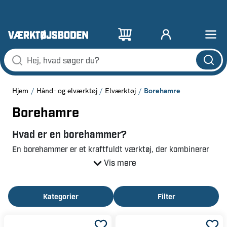
Borehamre
Hjem
Hånd- og elværktøj
Elværktøj
Borehamre
Hvad er en borehammer?
En borehammer er et kraftfuldt værktøj, der kombinerer
boring og slagkraft for at kunne arbejde i hårde
Vis mere
materialer som beton, sten og mursten.
Batteridrevet borehammer – Fleksibel og
Kategorier
Filter
praktisk
Med en borehammer med batteri får du maksimal