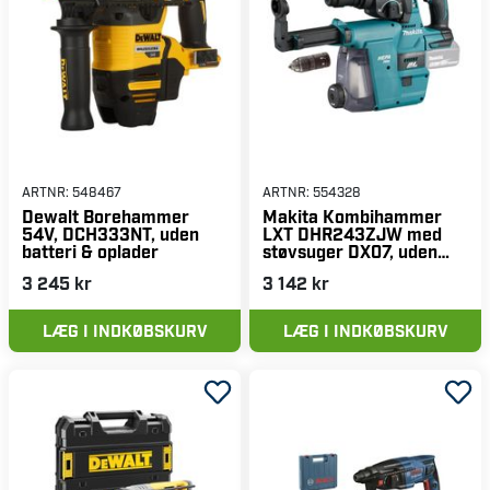
ARTNR:
548467
ARTNR:
554328
Dewalt Borehammer
Makita Kombihammer
54V, DCH333NT, uden
LXT DHR243ZJW med
batteri & oplader
støvsuger DX07, uden
batteri & oplader.
3 245 kr
3 142 kr
LÆG I INDKØBSKURV
LÆG I INDKØBSKURV