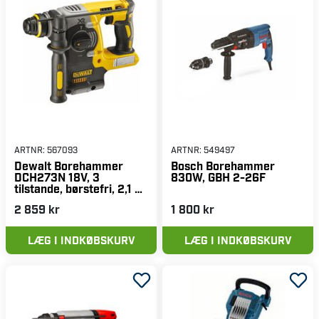
ARTNR:
567093
ARTNR:
549497
Dewalt Borehammer
Bosch Borehammer
DCH273N 18V, 3
830W, GBH 2-26F
tilstande, børstefri, 2,1 J,
uden batteri & oplader.
2 859 kr
1 800 kr
LÆG I INDKØBSKURV
LÆG I INDKØBSKURV