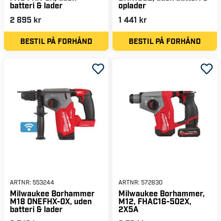
batteri & lader
oplader
2 895 kr
1 441 kr
BESTIL PÅ FORHÅND
BESTIL PÅ FORHÅND
ARTNR:
553244
ARTNR:
572830
Milwaukee Borhammer
Milwaukee Borhammer,
M18 ONEFHX-0X, uden
M12, FHAC16-502X,
batteri & lader
2X5A