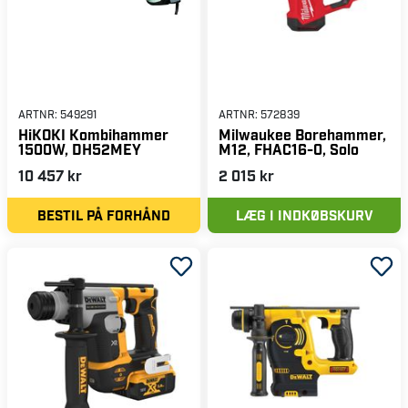
ARTNR:
549291
ARTNR:
572839
HiKOKI Kombihammer
Milwaukee Borehammer,
1500W, DH52MEY
M12, FHAC16-0, Solo
10 457 kr
2 015 kr
BESTIL PÅ FORHÅND
LÆG I INDKØBSKURV