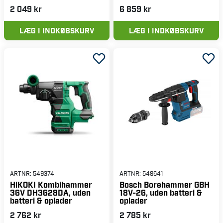
2 049 kr
6 859 kr
LÆG I INDKØBSKURV
LÆG I INDKØBSKURV
ARTNR:
549374
ARTNR:
549641
HiKOKI Kombihammer
Bosch Borehammer GBH
36V DH3628DA, uden
18V-26, uden batteri &
batteri & oplader
oplader
2 762 kr
2 785 kr