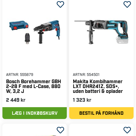
ARTNR:
555879
ARTNR:
554501
Bosch Borehammer GBH
Makita Kombihammer
2-28 F med L-Case, 880
LXT DHR241Z, SDS+,
W, 3,2 J
uden batteri & oplader
2 449 kr
1 323 kr
LÆG I INDKØBSKURV
BESTIL PÅ FORHÅND